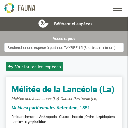
Référentiel
espèces
Accès rapide
Voir toutes les espèces
Mélitée de la Lancéole (La)
Mélitée des Scabieuses (La), Damier Parthénie (Le)
Melitaea parthenoides
Keferstein, 1851
Embranchement :
Arthropoda
Classe :
Insecta
Ordre :
Lepidoptera
Famille :
Nymphalidae