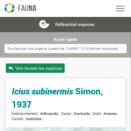
Référentiel
espèces
Accès rapide
Voir toutes les espèces
Icius subinermis
Simon,
1937
Embranchement :
Arthropoda
Classe :
Arachnida
Ordre :
Araneae
Famille :
Salticidae