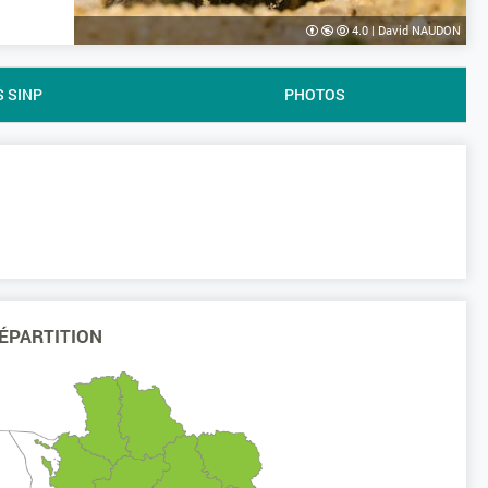
4.0
|
David NAUDON
S SINP
PHOTOS
ÉPARTITION