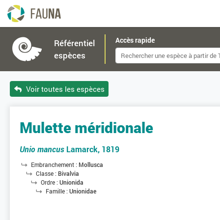
Accès rapide
Référentiel
espèces
Voir toutes les espèces
Mulette méridionale
Unio mancus
Lamarck, 1819
Embranchement :
Mollusca
Classe :
Bivalvia
Ordre :
Unionida
Famille :
Unionidae