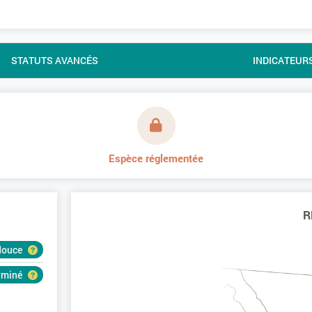
STATUTS AVANCÉS
INDICATEUR
Espèce réglementée
R
douce
erminé