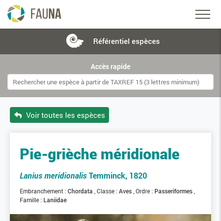
Référentiel
espèces
Accès rapide
Voir toutes les espèces
Pie-grièche méridionale
Lanius meridionalis
Temminck, 1820
Embranchement :
Chordata
Classe :
Aves
Ordre :
Passeriformes
Famille :
Laniidae