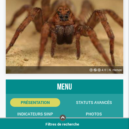
4.0
|
N. Henon
menu
PRÉSENTATION
STATUTS AVANCÉS
INDICATEURS SINP
PHOTOS
Filtres de recherche