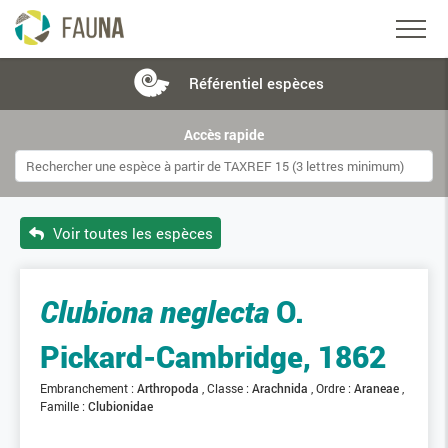
Référentiel
espèces
Accès rapide
Voir toutes les espèces
Clubiona neglecta
O.
Pickard-Cambridge, 1862
Embranchement :
Arthropoda
Classe :
Arachnida
Ordre :
Araneae
Famille :
Clubionidae