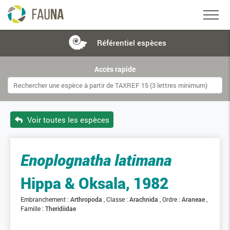
Référentiel
espèces
Accès rapide
Voir toutes les espèces
Enoplognatha latimana
Hippa & Oksala, 1982
Embranchement :
Arthropoda
Classe :
Arachnida
Ordre :
Araneae
Famille :
Theridiidae