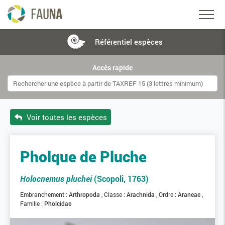
Référentiel
espèces
Accès rapide
Voir toutes les espèces
Pholque de Pluche
Holocnemus pluchei
(Scopoli, 1763)
Embranchement :
Arthropoda
Classe :
Arachnida
Ordre :
Araneae
Famille :
Pholcidae