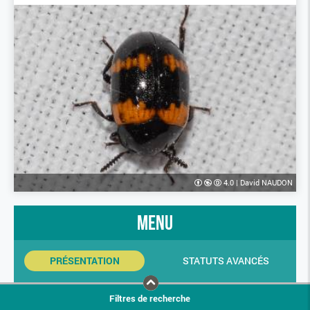
4.0
|
David NAUDON
menu
PRÉSENTATION
STATUTS AVANCÉS
INDICATEURS SINP
PHOTOS
Filtres de recherche