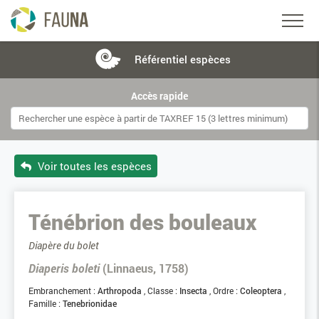
Référentiel
espèces
Accès rapide
Voir toutes les espèces
Ténébrion des bouleaux
Diapère du bolet
Diaperis boleti
(Linnaeus, 1758)
Embranchement :
Arthropoda
Classe :
Insecta
Ordre :
Coleoptera
Famille :
Tenebrionidae