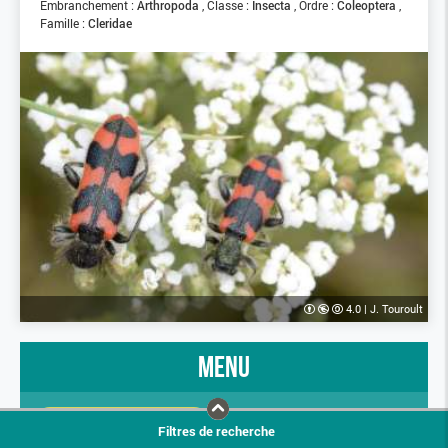
Embranchement :
Arthropoda
Classe :
Insecta
Ordre :
Coleoptera
Famille :
Cleridae
4.0
|
J. Touroult
menu
PRÉSENTATION
STATUTS AVANCÉS
Filtres de recherche