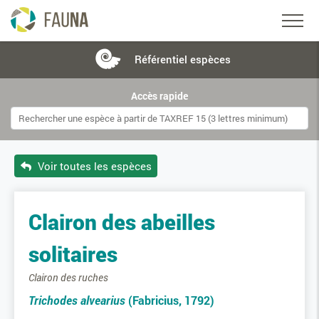
Référentiel
espèces
Accès rapide
Voir toutes les espèces
Clairon des abeilles
solitaires
Clairon des ruches
Trichodes alvearius
(Fabricius, 1792)