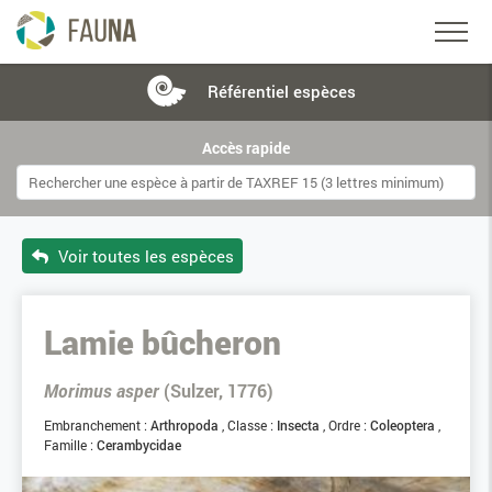
Référentiel
espèces
Accès rapide
Voir toutes les espèces
Lamie bûcheron
Morimus asper
(Sulzer, 1776)
Embranchement :
Arthropoda
Classe :
Insecta
Ordre :
Coleoptera
Famille :
Cerambycidae