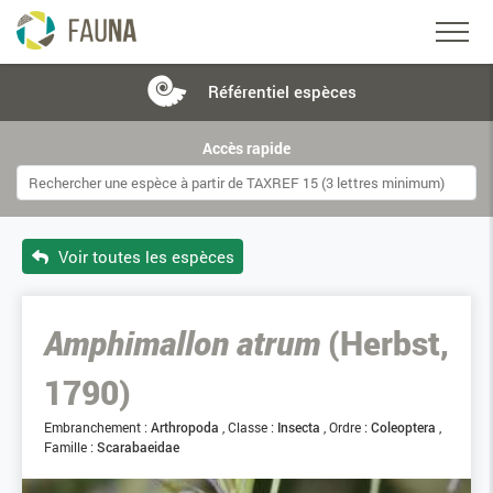
Référentiel
espèces
Accès rapide
Voir toutes les espèces
Amphimallon atrum
(Herbst,
1790)
Embranchement :
Arthropoda
Classe :
Insecta
Ordre :
Coleoptera
Famille :
Scarabaeidae