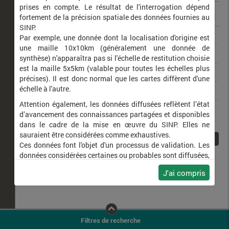
prises en compte. Le résultat de l'interrogation dépend
fortement de la précision spatiale des données fournies au
SINP.
Sciurus vulgaris
Écureuil roux
Par exemple, une donnée dont la localisation d'origine est
une maille 10x10km (généralement une donnée de
Capreolus capreolus
Chevreuil européen
synthèse) n'apparaîtra pas si l'échelle de restitution choisie
est la maille 5x5km (valable pour toutes les échelles plus
Genetta genetta
Genette commune
précises). Il est donc normal que les cartes diffèrent d'une
échelle à l'autre.
Martes martes
Martre des pins
Attention également, les données diffusées reflètent l’état
Meles meles
Blaireau européen
d’avancement des connaissances partagées et disponibles
dans le cadre de la mise en œuvre du SINP. Elles ne
sauraient être considérées comme exhaustives.
1
Ces données font l'objet d'un processus de validation. Les
données considérées certaines ou probables sont diffusées,
ainsi que celles pour lesquelles la méthode n'est pas
J'ai compris
applicable.
Ne plus afficher ce message
Filtres de recherche