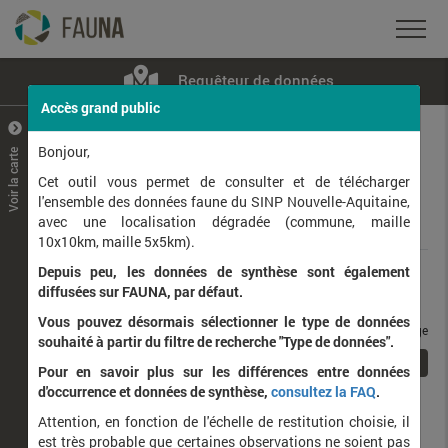
Requêteur de données
Accès grand public
+
–
Bonjour,
Voir la carte
Taxons observés
Contributeurs
Jeux de données
Cet outil vous permet de consulter et de télécharger
l'ensemble des données faune du SINP Nouvelle-Aquitaine,
avec une localisation dégradée (commune, maille
Données
10x10km, maille 5x5km).
Depuis peu, les données de synthèse sont également
Rang taxonomique :
diffusées sur FAUNA, par défaut.
Vous pouvez désormais sélectionner le type de données
taxons / page
souhaité à partir du filtre de recherche "Type de données".
1
Affichage de
1
à
5
sur
5
Pour en savoir plus sur les différences entre données
d'occurrence et données de synthèse,
consultez la FAQ
.
Nom latin
Nom vernaculaire
Attention, en fonction de l'échelle de restitution choisie, il
de
est très probable que certaines observations ne soient pas