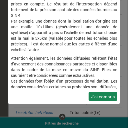
prises en compte. Le résultat de l'interrogation dépend
fortement de la précision spatiale des données fournies au
SINP.
Salamandra salamandra
Salamandre tachetée (La)
Par exemple, une donnée dont la localisation d'origine est
une maille 10x10km (généralement une donnée de
Bufo spinosus
Crapaud épineux (Le)
synthèse) n'apparaîtra pas si l'échelle de restitution choisie
est la maille 5x5km (valable pour toutes les échelles plus
Polyommatus icarus
Azuré de la Bugrane (L')
précises). Il est donc normal que les cartes diffèrent d'une
échelle à l'autre.
Maniola jurtina
Myrtil (Le)
Attention également, les données diffusées reflètent l’état
Parus major
Mésange charbonnière
d’avancement des connaissances partagées et disponibles
dans le cadre de la mise en œuvre du SINP. Elles ne
Rana dalmatina
Grenouille agile (La)
sauraient être considérées comme exhaustives.
Ces données font l'objet d'un processus de validation. Les
Thymelicus sylvestris
Hespérie de la Houque (L')
données considérées certaines ou probables sont diffusées,
Melanargia galathea
Demi-Deuil (Le)
ainsi que celles pour lesquelles la méthode n'est pas
J'ai compris
applicable.
Colias crocea
Souci (Le)
Ne plus afficher ce message
Lissotriton helveticus
Triton palmé (Le)
Ochlodes sylvanus
Sylvaine (La)
Filtres de recherche