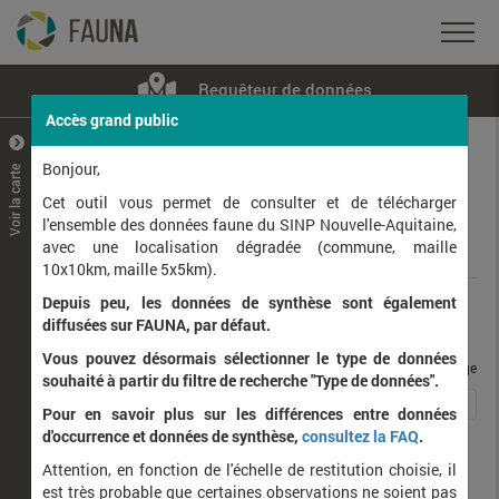
Requêteur de données
Accès grand public
+
–
Bonjour,
Voir la carte
Taxons observés
Contributeurs
Jeux de données
Cet outil vous permet de consulter et de télécharger
l'ensemble des données faune du SINP Nouvelle-Aquitaine,
avec une localisation dégradée (commune, maille
Données
10x10km, maille 5x5km).
Depuis peu, les données de synthèse sont également
Rang taxonomique :
diffusées sur FAUNA, par défaut.
Vous pouvez désormais sélectionner le type de données
taxons / page
souhaité à partir du filtre de recherche "Type de données".
1
2
3
4
5
Affichage de
1
à
25
sur
101
Pour en savoir plus sur les différences entre données
d'occurrence et données de synthèse,
consultez la FAQ
.
Nom latin
Nom vernaculaire
Attention, en fonction de l'échelle de restitution choisie, il
de
est très probable que certaines observations ne soient pas