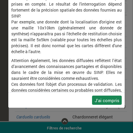
prises en compte. Le résultat de l'interrogation dépend
fortement de la précision spatiale des données fournies au
SINP.
Cisticola juncidis
Cisticole des joncs
Par exemple, une donnée dont la localisation d'origine est
une maille 10x10km (généralement une donnée de
Elanus caeruleus
Élanion blanc
synthèse) n'apparaîtra pas si l'échelle de restitution choisie
est la maille 5x5km (valable pour toutes les échelles plus
Leiothrix lutea
Léiothrix jaune
précises). Il est donc normal que les cartes diffèrent d'une
échelle à l'autre.
Sylvia undata
Fauvette pitchou
Attention également, les données diffusées reflètent l’état
Oriolus oriolus
Loriot d'Europe
d’avancement des connaissances partagées et disponibles
dans le cadre de la mise en œuvre du SINP. Elles ne
Dryocopus martius
Pic noir
sauraient être considérées comme exhaustives.
Ces données font l'objet d'un processus de validation. Les
Caprimulgus europaeus
Engoulevent d'Europe
données considérées certaines ou probables sont diffusées,
Acanthinula aculeata
Escargotin hérisson
ainsi que celles pour lesquelles la méthode n'est pas
J'ai compris
applicable.
Hierophis viridiflavus
Couleuvre verte et jaune (La)
Ne plus afficher ce message
Carduelis carduelis
Chardonneret élégant
Sylvia melanocephala
Fauvette mélanocéphale
Filtres de recherche