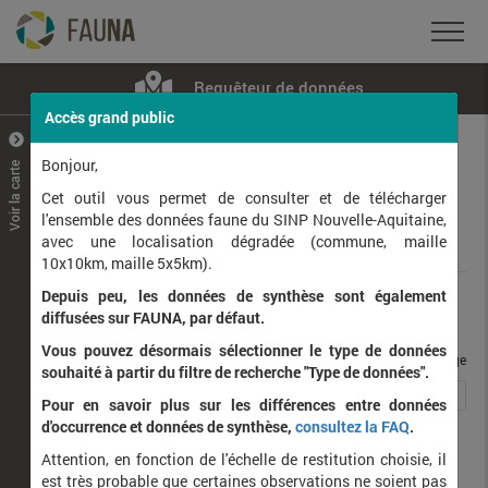
Requêteur de données
Accès grand public
+
–
Bonjour,
Voir la carte
Taxons observés
Contributeurs
Jeux de données
Cet outil vous permet de consulter et de télécharger
l'ensemble des données faune du SINP Nouvelle-Aquitaine,
avec une localisation dégradée (commune, maille
Données
10x10km, maille 5x5km).
Depuis peu, les données de synthèse sont également
Rang taxonomique :
diffusées sur FAUNA, par défaut.
Vous pouvez désormais sélectionner le type de données
taxons / page
souhaité à partir du filtre de recherche "Type de données".
1
2
Affichage de
1
à
25
sur
42
Pour en savoir plus sur les différences entre données
d'occurrence et données de synthèse,
consultez la FAQ
.
Nom latin
Nom vernaculaire
Attention, en fonction de l'échelle de restitution choisie, il
d
est très probable que certaines observations ne soient pas