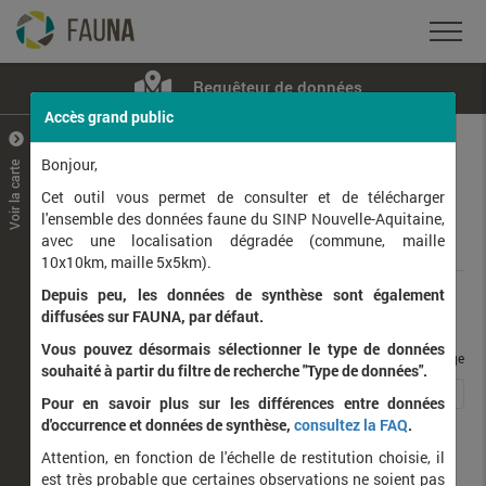
Requêteur de données
Accès grand public
+
–
Bonjour,
Voir la carte
Taxons observés
Contributeurs
Jeux de données
Cet outil vous permet de consulter et de télécharger
l'ensemble des données faune du SINP Nouvelle-Aquitaine,
avec une localisation dégradée (commune, maille
Données
10x10km, maille 5x5km).
Depuis peu, les données de synthèse sont également
Rang taxonomique :
diffusées sur FAUNA, par défaut.
Vous pouvez désormais sélectionner le type de données
taxons / page
souhaité à partir du filtre de recherche "Type de données".
1
2
3
4
Affichage de
1
à
25
sur
94
Pour en savoir plus sur les différences entre données
d'occurrence et données de synthèse,
consultez la FAQ
.
Nom latin
Nom vernaculaire
Attention, en fonction de l'échelle de restitution choisie, il
d
est très probable que certaines observations ne soient pas