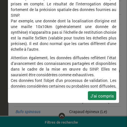
prises en compte. Le résultat de l'interrogation dépend
fortement de la précision spatiale des données fournies au
SINP.
Podarcis muralis
Lézard des murailles (Le)
Par exemple, une donnée dont la localisation d'origine est
une maille 10x10km (généralement une donnée de
Lacerta bilineata
Lézard vert
synthèse) n'apparaîtra pas si l'échelle de restitution choisie
est la maille 5x5km (valable pour toutes les échelles plus
Salamandra salamandra
Salamandre tachetée (La)
précises). Il est donc normal que les cartes diffèrent d'une
échelle à l'autre.
Rana dalmatina
Grenouille agile (La)
Attention également, les données diffusées reflètent l’état
Lissotriton helveticus
Triton palmé (Le)
d’avancement des connaissances partagées et disponibles
dans le cadre de la mise en œuvre du SINP. Elles ne
Hierophis viridiflavus
Couleuvre verte et jaune (La)
sauraient être considérées comme exhaustives.
Ces données font l'objet d'un processus de validation. Les
Lutra lutra
Loutre d'Europe
données considérées certaines ou probables sont diffusées,
Melanargia galathea
Demi-Deuil (Le)
ainsi que celles pour lesquelles la méthode n'est pas
J'ai compris
applicable.
Alcedo atthis
Martin-pêcheur d'Europe
Ne plus afficher ce message
Bufo spinosus
Crapaud épineux (Le)
Anax imperator
Anax empereur (L')
Filtres de recherche