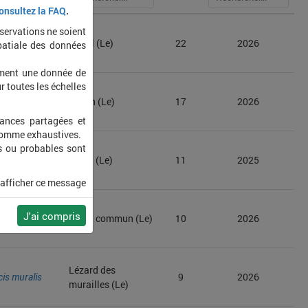
onsultez la FAQ
.
bservations ne soient
a jurtina
Myrtil (Le)
22
2026
patiale des données
ement une donnée de
r toutes les échelles
teryx rhamni
Citron (Le)
17
2026
sances partagées et
 comme exhaustives.
s ou probables sont
 crocea
Souci (Le)
11
2025
 afficher ce message
onympha
J'ai compris
Fadet commun (Le)
10
2026
ilus
Lézard des
is muralis
9
2026
murailles (Le)