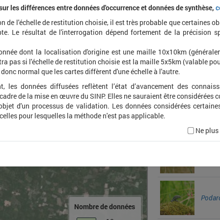
 sur les différences entre données d'occurrence et données de synthèse,
c
on de l'échelle de restitution choisie, il est très probable que certaines o
Maniol
te. Le résultat de l'interrogation dépend fortement de la précision s
onnée dont la localisation d'origine est une maille 10x10km (général
ra pas si l'échelle de restitution choisie est la maille 5x5km (valable pou
t donc normal que les cartes diffèrent d'une échelle à l'autre.
Gonep
t, les données diffusées reflètent l’état d’avancement des connais
 cadre de la mise en œuvre du SINP. Elles ne sauraient être considérées
'objet d'un processus de validation. Les données considérées certaine
Colias
 celles pour lesquelles la méthode n'est pas applicable.
Ne plus
Coen
pamph
Podarc
Nombre de données