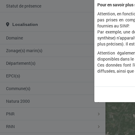
Pour en savoir plus
Statut de présence
Attention, en foncti
pas prises en comp
Localisation
fournies au SINP.
Par exemple, une d
Domaine
synthèse) n'apparaît
plus précises). Il es
Zonage(s) marin(s)
Attention égalemen
disponibles dans le
Département(s)
Ces données font l
diffusées, ainsi que
EPCI(s)
Commune(s)
Natura 2000
PNR
RNN