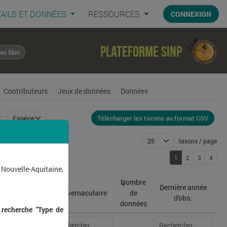
AILS ET DONNÉES
RESSOURCES
CONNEXION
Plateforme SINP
les 5km
Contributeurs
Jeux de données
Données
Télécharger les taxons au format CSV
:
taxons / page
1
2
3
4
r
80
 Nouvelle-Aquitaine,
Nombre
Dernière année
atin
Nom vernaculaire
de
d'obs.
données
 recherche "Type de