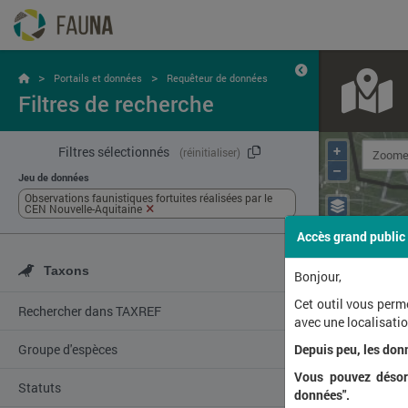
>
>
Portails et données
Requêteur de données
Filtres de recherche
+
Filtres sélectionnés
(réinitialiser)
–
Jeu de données
Observations faunistiques fortuites réalisées par le
CEN Nouvelle-Aquitaine
Accès grand public
Taxons
Bonjour,
Cet outil vous perm
Rechercher dans TAXREF
avec une localisat
Groupe d'espèces
Depuis peu, les don
Vous pouvez désorm
Statuts
données".