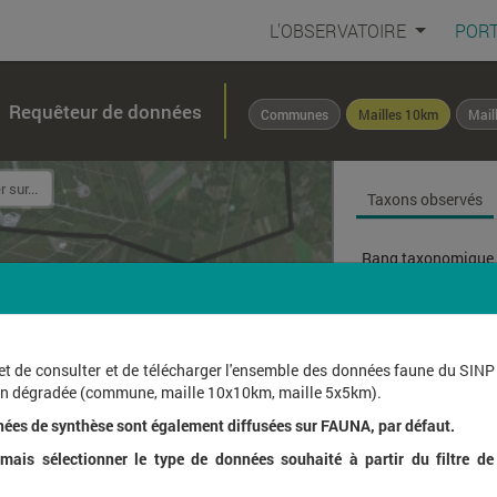
L'OBSERVATOIRE
PORT
Requêteur de données
Communes
Mailles 10km
Mail
Taxons observés
Rang taxonomique 
Affichage de
1
à
25
su
et de consulter et de télécharger l'ensemble des données faune du SINP
ion dégradée (commune, maille 10x10km, maille 5x5km).
Nom l
nées de synthèse sont également diffusées sur FAUNA, par défaut.
ais sélectionner le type de données souhaité à partir du filtre de