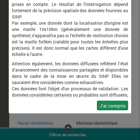
prises en compte. Le résultat de l'interrogation dépend
fortement de la précision spatiale des données fournies au
SINP.
Erithacus rubecula
Rougegorge familier
Par exemple, une donnée dont la localisation d'origine est
une maille 10x10km (généralement une donnée de
Milvus milvus
Milan royal
synthèse) n'apparaîtra pas si l'échelle de restitution choisie
est la maille 5x5km (valable pour toutes les échelles plus
Buteo buteo
Buse variable
précises). Il est donc normal que les cartes diffèrent d'une
échelle à l'autre.
Saxicola rubicola
Tarier pâtre
Attention également, les données diffusées reflètent l’état
Picus viridis
Pic vert
d’avancement des connaissances partagées et disponibles
dans le cadre de la mise en œuvre du SINP. Elles ne
Falco tinnunculus
Faucon crécerelle
sauraient être considérées comme exhaustives.
Ces données font l'objet d'un processus de validation. Les
Athene noctua
Chevêche d'Athéna
données considérées certaines ou probables sont diffusées,
Phoenicurus ochruros
Rougequeue noir
ainsi que celles pour lesquelles la méthode n'est pas
J'ai compris
applicable.
Ardea cinerea
Héron cendré
Ne plus afficher ce message
Passer domesticus
Moineau domestique
Hirundo rustica
Hirondelle rustique
Filtres de recherche