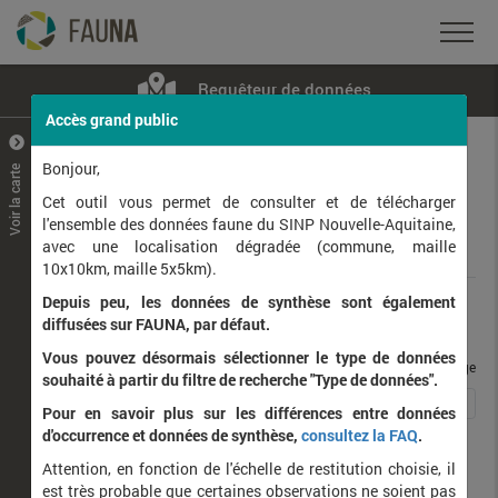
Requêteur de données
Accès grand public
+
–
Bonjour,
Voir la carte
Taxons observés
Contributeurs
Jeux de données
Cet outil vous permet de consulter et de télécharger
l'ensemble des données faune du SINP Nouvelle-Aquitaine,
avec une localisation dégradée (commune, maille
Données
10x10km, maille 5x5km).
Depuis peu, les données de synthèse sont également
Rang taxonomique :
diffusées sur FAUNA, par défaut.
Vous pouvez désormais sélectionner le type de données
taxons / page
souhaité à partir du filtre de recherche "Type de données".
1
2
3
Affichage de
1
à
25
sur
59
Pour en savoir plus sur les différences entre données
d'occurrence et données de synthèse,
consultez la FAQ
.
Nom latin
Nom vernaculaire
Attention, en fonction de l'échelle de restitution choisie, il
de
est très probable que certaines observations ne soient pas