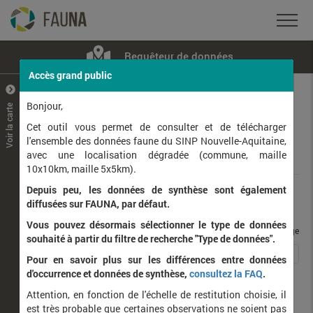
Requêteur de données
Accès grand public
+
–
Bonjour,
Voir la carte
Taxons observés
Contributeurs
Jeux de données
Cet outil vous permet de consulter et de télécharger
l'ensemble des données faune du SINP Nouvelle-Aquitaine,
avec une localisation dégradée (commune, maille
Données
10x10km, maille 5x5km).
Depuis peu, les données de synthèse sont également
Rang taxonomique :
diffusées sur FAUNA, par défaut.
Vous pouvez désormais sélectionner le type de données
taxons / page
souhaité à partir du filtre de recherche "Type de données".
1
2
3
4
5
…
11
Affichage de
1
à
25
sur
269
Pour en savoir plus sur les différences entre données
d'occurrence et données de synthèse,
consultez la FAQ
.
Nom latin
Nom vernaculaire
Attention, en fonction de l'échelle de restitution choisie, il
de
est très probable que certaines observations ne soient pas