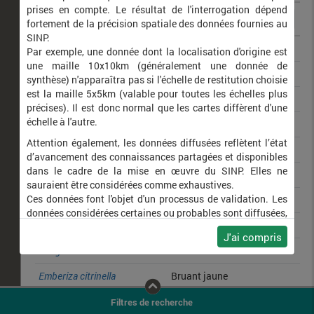
prises en compte. Le résultat de l'interrogation dépend
fortement de la précision spatiale des données fournies au
SINP.
Circaetus gallicus
Circaète Jean-le-Blanc
Par exemple, une donnée dont la localisation d'origine est
une maille 10x10km (généralement une donnée de
Pernis apivorus
Bondrée apivore
synthèse) n'apparaîtra pas si l'échelle de restitution choisie
est la maille 5x5km (valable pour toutes les échelles plus
Milvus migrans
Milan noir
précises). Il est donc normal que les cartes diffèrent d'une
échelle à l'autre.
Buteo buteo
Buse variable
Attention également, les données diffusées reflètent l’état
Milvus milvus
Milan royal
d’avancement des connaissances partagées et disponibles
dans le cadre de la mise en œuvre du SINP. Elles ne
Accipiter nisus
Épervier d'Europe
sauraient être considérées comme exhaustives.
Ces données font l'objet d'un processus de validation. Les
Phylloscopus collybita
Pouillot véloce
données considérées certaines ou probables sont diffusées,
Anthus trivialis
Pipit des arbres
ainsi que celles pour lesquelles la méthode n'est pas
J'ai compris
applicable.
Fringilla coelebs
Pinson des arbres
Ne plus afficher ce message
Emberiza citrinella
Bruant jaune
Lullula arborea
Alouette lulu
Filtres de recherche