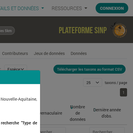
AILS ET DONNÉES
RESSOURCES
CONNEXION
Plateforme SINP
les 5km
Contributeurs
Jeux de données
Données
Télécharger les taxons au format CSV
:
taxons / page
1
1
 Nouvelle-Aquitaine,
Nombre
Dernière année
atin
Nom vernaculaire
de
d'obs.
données
 recherche "Type de