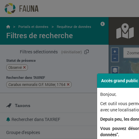
>
>
Portails et données
Requêteur de données
Filtres de recherche
+
Filtres sélectionnés
(réinitialiser)
–
Statut de présence
Observé
Rechercher dans TAXREF
Accès grand public
Carabus nemoralis
O.F. Müller, 1764
Bonjour,
Cet outil vous perm
Taxons
avec une localisat
Depuis peu, les don
Rechercher dans TAXREF
Vous pouvez désorm
Groupe d'espèces
données".