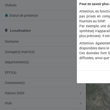
Pour en savoir plus
Statuts
Attention, en foncti
Statut de présence
pas prises en comp
fournies au SINP.
Par exemple, une d
Localisation
synthèse) n'apparaît
plus précises). Il es
Domaine
Attention égalemen
disponibles dans le
Zonage(s) marin(s)
Ces données font l
diffusées, ainsi que
Département(s)
EPCI(s)
Commune(s)
Natura 2000
PNR