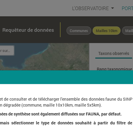
L'OBSERVATOIRE
PORT
Requêteur de données
Communes
Mailles 10km
Mail
Taxons observés
Rang taxonomique 
Affichage de
1
à
1
sur
et de consulter et de télécharger l'ensemble des données faune du SINP
ion dégradée (commune, maille 10x10km, maille 5x5km).
Nom l
nées de synthèse sont également diffusées sur FAUNA, par défaut.
ais sélectionner le type de données souhaité à partir du filtre de