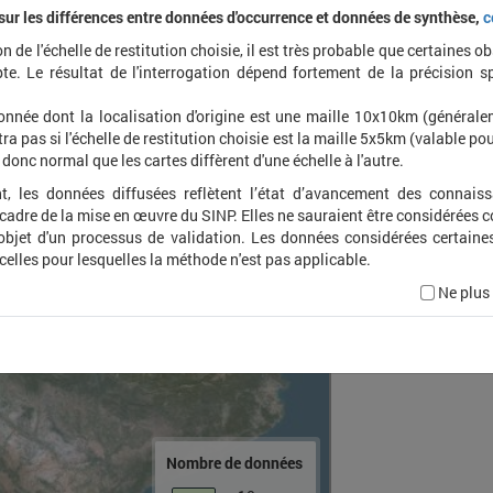
 sur les différences entre données d'occurrence et données de synthèse,
c
on de l'échelle de restitution choisie, il est très probable que certaines o
Carab
te. Le résultat de l'interrogation dépend fortement de la précision s
onnée dont la localisation d'origine est une maille 10x10km (général
ra pas si l'échelle de restitution choisie est la maille 5x5km (valable pou
t donc normal que les cartes diffèrent d'une échelle à l'autre.
t, les données diffusées reflètent l’état d’avancement des connais
 cadre de la mise en œuvre du SINP. Elles ne sauraient être considérées
'objet d'un processus de validation. Les données considérées certaine
 celles pour lesquelles la méthode n'est pas applicable.
Ne plus
Nombre de données