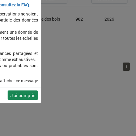
onsultez la FAQ
.
bservations ne soient
us nemoralis
Carabe des bois
982
2026
patiale des données
ement une donnée de
r toutes les échelles
sances partagées et
 comme exhaustives.
s ou probables sont
1
 afficher ce message
J'ai compris