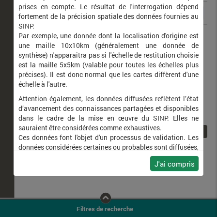
prises en compte. Le résultat de l'interrogation dépend
fortement de la précision spatiale des données fournies au
SINP.
Ceratomegilla undecimnotata
Par exemple, une donnée dont la localisation d'origine est
une maille 10x10km (généralement une donnée de
synthèse) n'apparaîtra pas si l'échelle de restitution choisie
est la maille 5x5km (valable pour toutes les échelles plus
précises). Il est donc normal que les cartes diffèrent d'une
échelle à l'autre.
Attention également, les données diffusées reflètent l’état
d’avancement des connaissances partagées et disponibles
dans le cadre de la mise en œuvre du SINP. Elles ne
sauraient être considérées comme exhaustives.
1
Ces données font l'objet d'un processus de validation. Les
données considérées certaines ou probables sont diffusées,
ainsi que celles pour lesquelles la méthode n'est pas
J'ai compris
applicable.
Ne plus afficher ce message
Filtres de recherche