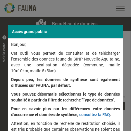
Requêteur de données
Accès grand public
+
–
Bonjour,
Voir la carte
Taxons observés
Contributeurs
Jeux de données
Cet outil vous permet de consulter et de télécharger
l'ensemble des données faune du SINP Nouvelle-Aquitaine,
avec une localisation dégradée (commune, maille
Données
10x10km, maille 5x5km).
Depuis peu, les données de synthèse sont également
Rang taxonomique :
diffusées sur FAUNA, par défaut.
Vous pouvez désormais sélectionner le type de données
taxons / page
souhaité à partir du filtre de recherche "Type de données".
1
Affichage de
1
à
1
sur
1
Pour en savoir plus sur les différences entre données
d'occurrence et données de synthèse,
consultez la FAQ
.
Nom latin
Nom vernaculaire
Attention, en fonction de l'échelle de restitution choisie, il
de
est très probable que certaines observations ne soient pas