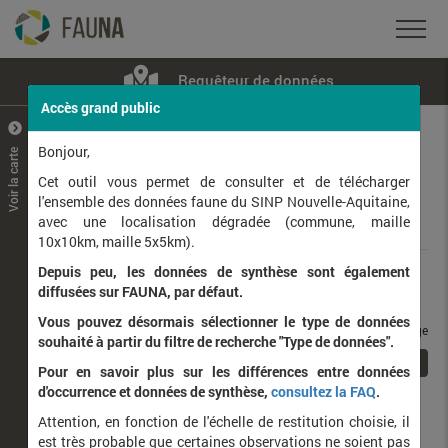
Requêteur de données
Accès grand public
+
–
Bonjour,
Voir la carte
Taxons observés
Contributeurs
Jeux de données
Cet outil vous permet de consulter et de télécharger
l'ensemble des données faune du SINP Nouvelle-Aquitaine,
avec une localisation dégradée (commune, maille
Données
10x10km, maille 5x5km).
Depuis peu, les données de synthèse sont également
Rang taxonomique :
diffusées sur FAUNA, par défaut.
Vous pouvez désormais sélectionner le type de données
taxons / page
souhaité à partir du filtre de recherche "Type de données".
1
Affichage de
1
à
1
sur
1
Pour en savoir plus sur les différences entre données
d'occurrence et données de synthèse,
consultez la FAQ
.
Nom latin
Nom vernaculaire
Attention, en fonction de l'échelle de restitution choisie, il
de
est très probable que certaines observations ne soient pas