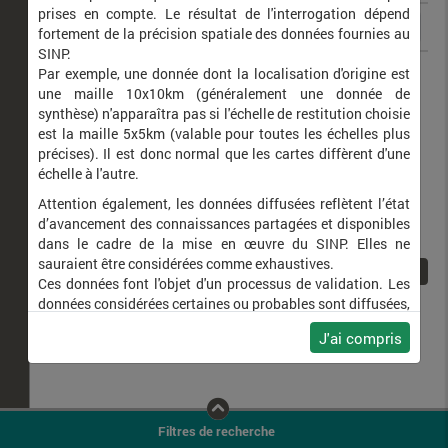
prises en compte. Le résultat de l'interrogation dépend
fortement de la précision spatiale des données fournies au
SINP.
Anguis fragilis
Orvet fragile (L')
Par exemple, une donnée dont la localisation d'origine est
une maille 10x10km (généralement une donnée de
synthèse) n'apparaîtra pas si l'échelle de restitution choisie
est la maille 5x5km (valable pour toutes les échelles plus
précises). Il est donc normal que les cartes diffèrent d'une
échelle à l'autre.
Attention également, les données diffusées reflètent l’état
d’avancement des connaissances partagées et disponibles
dans le cadre de la mise en œuvre du SINP. Elles ne
sauraient être considérées comme exhaustives.
1
Ces données font l'objet d'un processus de validation. Les
données considérées certaines ou probables sont diffusées,
ainsi que celles pour lesquelles la méthode n'est pas
J'ai compris
applicable.
Ne plus afficher ce message
Filtres de recherche