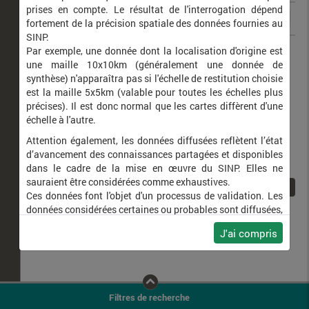
prises en compte. Le résultat de l'interrogation dépend
fortement de la précision spatiale des données fournies au
SINP.
Cyprinus carpio
Carpe commune
Par exemple, une donnée dont la localisation d'origine est
une maille 10x10km (généralement une donnée de
synthèse) n'apparaîtra pas si l'échelle de restitution choisie
est la maille 5x5km (valable pour toutes les échelles plus
précises). Il est donc normal que les cartes diffèrent d'une
échelle à l'autre.
Attention également, les données diffusées reflètent l’état
d’avancement des connaissances partagées et disponibles
dans le cadre de la mise en œuvre du SINP. Elles ne
sauraient être considérées comme exhaustives.
1
Ces données font l'objet d'un processus de validation. Les
données considérées certaines ou probables sont diffusées,
ainsi que celles pour lesquelles la méthode n'est pas
J'ai compris
applicable.
Ne plus afficher ce message
Filtres de recherche