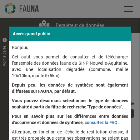
Requêteur de données
Accès grand public
+
–
Bonjour,
Voir la carte
Taxons observés
Contributeurs
Jeux de données
Cet outil vous permet de consulter et de télécharger
l'ensemble des données faune du SINP Nouvelle-Aquitaine,
avec une localisation dégradée (commune, maille
Données
10x10km, maille 5x5km).
Depuis peu, les données de synthèse sont également
Rang taxonomique :
diffusées sur FAUNA, par défaut.
Vous pouvez désormais sélectionner le type de données
taxons / page
souhaité à partir du filtre de recherche "Type de données".
1
Affichage de
1
à
1
sur
1
Pour en savoir plus sur les différences entre données
d'occurrence et données de synthèse,
consultez la FAQ
.
Nom latin
Nom vernaculaire
Attention, en fonction de l'échelle de restitution choisie, il
de
est très probable que certaines observations ne soient pas