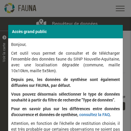
Requêteur de données
Accès grand public
+
–
Bonjour,
Voir la carte
Taxons observés
Contributeurs
Jeux de données
Cet outil vous permet de consulter et de télécharger
l'ensemble des données faune du SINP Nouvelle-Aquitaine,
avec une localisation dégradée (commune, maille
Données
10x10km, maille 5x5km).
Depuis peu, les données de synthèse sont également
Rang taxonomique :
diffusées sur FAUNA, par défaut.
Vous pouvez désormais sélectionner le type de données
taxons / page
souhaité à partir du filtre de recherche "Type de données".
1
Affichage de
1
à
1
sur
1
Pour en savoir plus sur les différences entre données
d'occurrence et données de synthèse,
consultez la FAQ
.
Nom latin
Nom vernaculaire
Attention, en fonction de l'échelle de restitution choisie, il
de
est très probable que certaines observations ne soient pas