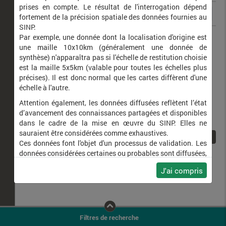
prises en compte. Le résultat de l'interrogation dépend
fortement de la précision spatiale des données fournies au
SINP.
Dociostaurus jagoi
Par exemple, une donnée dont la localisation d'origine est
une maille 10x10km (généralement une donnée de
synthèse) n'apparaîtra pas si l'échelle de restitution choisie
est la maille 5x5km (valable pour toutes les échelles plus
précises). Il est donc normal que les cartes diffèrent d'une
échelle à l'autre.
Attention également, les données diffusées reflètent l’état
d’avancement des connaissances partagées et disponibles
dans le cadre de la mise en œuvre du SINP. Elles ne
sauraient être considérées comme exhaustives.
1
Ces données font l'objet d'un processus de validation. Les
données considérées certaines ou probables sont diffusées,
ainsi que celles pour lesquelles la méthode n'est pas
J'ai compris
applicable.
Ne plus afficher ce message
Filtres de recherche