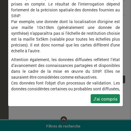
prises en compte. Le résultat de l'interrogation dépend
fortement de la précision spatiale des données fournies au
SINP.
Theba pisana
Caragouille rosée
Par exemple, une donnée dont la localisation d'origine est
une maille 10x10km (généralement une donnée de
synthèse) n'apparaîtra pas si l'échelle de restitution choisie
est la maille 5x5km (valable pour toutes les échelles plus
précises). Il est donc normal que les cartes diffèrent d'une
échelle à l'autre.
Attention également, les données diffusées reflètent l’état
d’avancement des connaissances partagées et disponibles
dans le cadre de la mise en œuvre du SINP. Elles ne
sauraient être considérées comme exhaustives.
1
Ces données font l'objet d'un processus de validation. Les
données considérées certaines ou probables sont diffusées,
ainsi que celles pour lesquelles la méthode n'est pas
J'ai compris
applicable.
Ne plus afficher ce message
Filtres de recherche