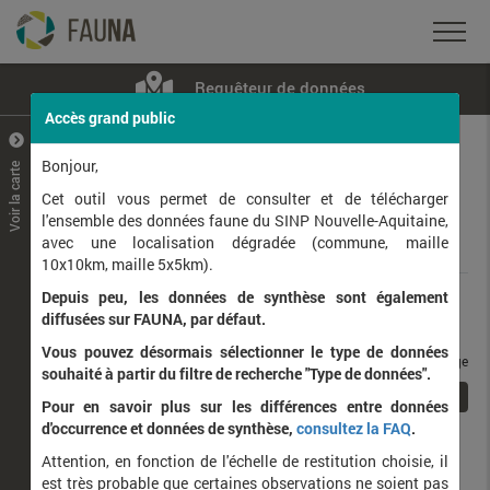
Requêteur de données
Accès grand public
+
–
Bonjour,
Voir la carte
Taxons observés
Contributeurs
Jeux de données
Cet outil vous permet de consulter et de télécharger
l'ensemble des données faune du SINP Nouvelle-Aquitaine,
avec une localisation dégradée (commune, maille
Données
10x10km, maille 5x5km).
Depuis peu, les données de synthèse sont également
Rang taxonomique :
diffusées sur FAUNA, par défaut.
Vous pouvez désormais sélectionner le type de données
taxons / page
souhaité à partir du filtre de recherche "Type de données".
1
Affichage de
1
à
1
sur
1
Pour en savoir plus sur les différences entre données
d'occurrence et données de synthèse,
consultez la FAQ
.
Nom latin
Nom vernaculaire
Attention, en fonction de l'échelle de restitution choisie, il
de
est très probable que certaines observations ne soient pas