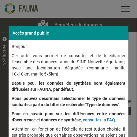
Requêteur de données
Accès grand public
+
–
Bonjour,
Voir la carte
Taxons observés
Contributeurs
Jeux de données
Cet outil vous permet de consulter et de télécharger
l'ensemble des données faune du SINP Nouvelle-Aquitaine,
avec une localisation dégradée (commune, maille
Données
10x10km, maille 5x5km).
Depuis peu, les données de synthèse sont également
Rang taxonomique :
diffusées sur FAUNA, par défaut.
Vous pouvez désormais sélectionner le type de données
taxons / page
souhaité à partir du filtre de recherche "Type de données".
1
Affichage de
1
à
1
sur
1
Pour en savoir plus sur les différences entre données
d'occurrence et données de synthèse,
consultez la FAQ
.
Nom latin
Nom vernaculaire
Attention, en fonction de l'échelle de restitution choisie, il
de
est très probable que certaines observations ne soient pas