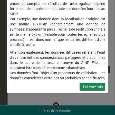
prises en compte. Le résultat de l'interrogation dépend
fortement de la précision spatiale des données fournies au
SINP.
Deroceras laeve
Loche des marais
Par exemple, une donnée dont la localisation d'origine est
une maille 10x10km (généralement une donnée de
synthèse) n'apparaîtra pas si l'échelle de restitution choisie
est la maille 5x5km (valable pour toutes les échelles plus
précises). Il est donc normal que les cartes diffèrent d'une
échelle à l'autre.
Attention également, les données diffusées reflètent l’état
d’avancement des connaissances partagées et disponibles
dans le cadre de la mise en œuvre du SINP. Elles ne
sauraient être considérées comme exhaustives.
1
Ces données font l'objet d'un processus de validation. Les
données considérées certaines ou probables sont diffusées,
ainsi que celles pour lesquelles la méthode n'est pas
J'ai compris
applicable.
Ne plus afficher ce message
Filtres de recherche