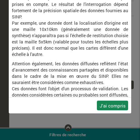
prises en compte. Le résultat de l'interrogation dépend
fortement de la précision spatiale des données fournies au
SINP.
Cochlicopa lubrica
Brillante commune
Par exemple, une donnée dont la localisation d'origine est
une maille 10x10km (généralement une donnée de
synthèse) n'apparaîtra pas si l'échelle de restitution choisie
est la maille 5x5km (valable pour toutes les échelles plus
précises). Il est donc normal que les cartes diffèrent d'une
échelle à l'autre.
Attention également, les données diffusées reflètent l’état
d’avancement des connaissances partagées et disponibles
dans le cadre de la mise en œuvre du SINP. Elles ne
sauraient être considérées comme exhaustives.
1
Ces données font l'objet d'un processus de validation. Les
données considérées certaines ou probables sont diffusées,
ainsi que celles pour lesquelles la méthode n'est pas
J'ai compris
applicable.
Ne plus afficher ce message
Filtres de recherche