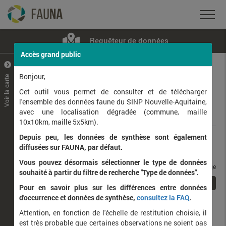
Requêteur de données
Accès grand public
+
–
Bonjour,
Voir la carte
Taxons observés
Contributeurs
Jeux de données
Cet outil vous permet de consulter et de télécharger
l'ensemble des données faune du SINP Nouvelle-Aquitaine,
avec une localisation dégradée (commune, maille
Données
10x10km, maille 5x5km).
Depuis peu, les données de synthèse sont également
Rang taxonomique :
diffusées sur FAUNA, par défaut.
Vous pouvez désormais sélectionner le type de données
taxons / page
souhaité à partir du filtre de recherche "Type de données".
1
Affichage de
1
à
1
sur
1
Pour en savoir plus sur les différences entre données
d'occurrence et données de synthèse,
consultez la FAQ
.
Nom latin
Nom vernaculaire
Attention, en fonction de l'échelle de restitution choisie, il
de
est très probable que certaines observations ne soient pas