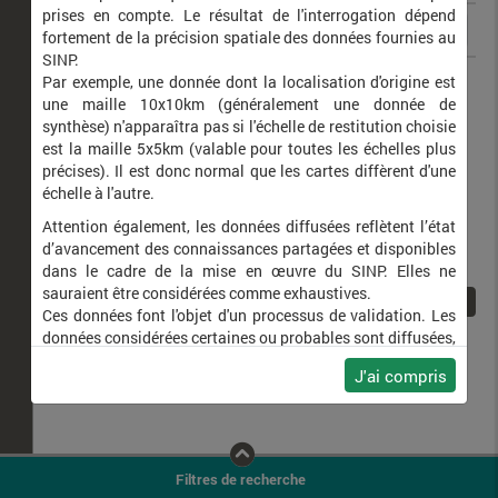
prises en compte. Le résultat de l'interrogation dépend
fortement de la précision spatiale des données fournies au
SINP.
Capra pyrenaica
Bouquetin ibérique
Par exemple, une donnée dont la localisation d'origine est
une maille 10x10km (généralement une donnée de
synthèse) n'apparaîtra pas si l'échelle de restitution choisie
est la maille 5x5km (valable pour toutes les échelles plus
précises). Il est donc normal que les cartes diffèrent d'une
échelle à l'autre.
Attention également, les données diffusées reflètent l’état
d’avancement des connaissances partagées et disponibles
dans le cadre de la mise en œuvre du SINP. Elles ne
sauraient être considérées comme exhaustives.
1
Ces données font l'objet d'un processus de validation. Les
données considérées certaines ou probables sont diffusées,
ainsi que celles pour lesquelles la méthode n'est pas
J'ai compris
applicable.
Ne plus afficher ce message
Filtres de recherche