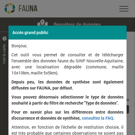
Requêteur de données
Accès grand public
+
–
Bonjour,
Voir la carte
Taxons observés
Contributeurs
Jeux de données
Cet outil vous permet de consulter et de télécharger
l'ensemble des données faune du SINP Nouvelle-Aquitaine,
avec une localisation dégradée (commune, maille
Données
10x10km, maille 5x5km).
Depuis peu, les données de synthèse sont également
Rang taxonomique :
diffusées sur FAUNA, par défaut.
Vous pouvez désormais sélectionner le type de données
taxons / page
souhaité à partir du filtre de recherche "Type de données".
1
Affichage de
1
à
1
sur
1
Pour en savoir plus sur les différences entre données
d'occurrence et données de synthèse,
consultez la FAQ
.
Nom latin
Nom vernaculaire
Attention, en fonction de l'échelle de restitution choisie, il
de
est très probable que certaines observations ne soient pas