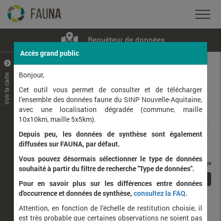
Requêteur de données
Accès grand public
+
–
Bonjour,
Voir la carte
Taxons observés
Contributeurs
Jeux de données
Cet outil vous permet de consulter et de télécharger
l'ensemble des données faune du SINP Nouvelle-Aquitaine,
avec une localisation dégradée (commune, maille
Données
10x10km, maille 5x5km).
Depuis peu, les données de synthèse sont également
Rang taxonomique :
diffusées sur FAUNA, par défaut.
Vous pouvez désormais sélectionner le type de données
taxons / page
souhaité à partir du filtre de recherche "Type de données".
1
Affichage de
1
à
1
sur
1
Pour en savoir plus sur les différences entre données
d'occurrence et données de synthèse,
consultez la FAQ
.
Nom latin
Nom vernaculaire
Attention, en fonction de l'échelle de restitution choisie, il
de
est très probable que certaines observations ne soient pas