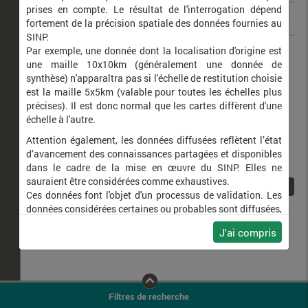
prises en compte. Le résultat de l'interrogation dépend
fortement de la précision spatiale des données fournies au
SINP.
Sus scrofa
Sanglier
Par exemple, une donnée dont la localisation d'origine est
une maille 10x10km (généralement une donnée de
synthèse) n'apparaîtra pas si l'échelle de restitution choisie
est la maille 5x5km (valable pour toutes les échelles plus
précises). Il est donc normal que les cartes diffèrent d'une
échelle à l'autre.
Attention également, les données diffusées reflètent l’état
d’avancement des connaissances partagées et disponibles
dans le cadre de la mise en œuvre du SINP. Elles ne
sauraient être considérées comme exhaustives.
1
Ces données font l'objet d'un processus de validation. Les
données considérées certaines ou probables sont diffusées,
ainsi que celles pour lesquelles la méthode n'est pas
J'ai compris
applicable.
Ne plus afficher ce message
Filtres de recherche