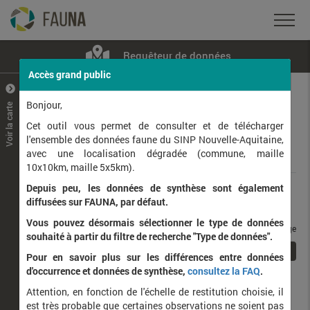
Requêteur de données
Accès grand public
+
–
Bonjour,
Voir la carte
Taxons observés
Contributeurs
Jeux de données
Cet outil vous permet de consulter et de télécharger
l'ensemble des données faune du SINP Nouvelle-Aquitaine,
avec une localisation dégradée (commune, maille
Données
10x10km, maille 5x5km).
Depuis peu, les données de synthèse sont également
Rang taxonomique :
diffusées sur FAUNA, par défaut.
Vous pouvez désormais sélectionner le type de données
taxons / page
souhaité à partir du filtre de recherche "Type de données".
1
Affichage de
1
à
1
sur
1
Pour en savoir plus sur les différences entre données
d'occurrence et données de synthèse,
consultez la FAQ
.
Nom latin
Nom vernaculaire
Attention, en fonction de l'échelle de restitution choisie, il
de
est très probable que certaines observations ne soient pas