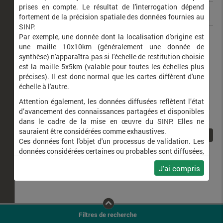
prises en compte. Le résultat de l'interrogation dépend
fortement de la précision spatiale des données fournies au
SINP.
Barbastella barbastellus
Barbastelle d'Europe
Par exemple, une donnée dont la localisation d'origine est
une maille 10x10km (généralement une donnée de
synthèse) n'apparaîtra pas si l'échelle de restitution choisie
est la maille 5x5km (valable pour toutes les échelles plus
précises). Il est donc normal que les cartes diffèrent d'une
échelle à l'autre.
Attention également, les données diffusées reflètent l’état
d’avancement des connaissances partagées et disponibles
dans le cadre de la mise en œuvre du SINP. Elles ne
sauraient être considérées comme exhaustives.
1
Ces données font l'objet d'un processus de validation. Les
données considérées certaines ou probables sont diffusées,
ainsi que celles pour lesquelles la méthode n'est pas
J'ai compris
applicable.
Ne plus afficher ce message
Filtres de recherche