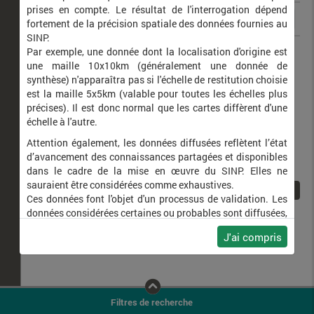
prises en compte. Le résultat de l'interrogation dépend
fortement de la précision spatiale des données fournies au
SINP.
Iphiclides podalirius
Flambé (Le)
Par exemple, une donnée dont la localisation d'origine est
une maille 10x10km (généralement une donnée de
synthèse) n'apparaîtra pas si l'échelle de restitution choisie
est la maille 5x5km (valable pour toutes les échelles plus
précises). Il est donc normal que les cartes diffèrent d'une
échelle à l'autre.
Attention également, les données diffusées reflètent l’état
d’avancement des connaissances partagées et disponibles
dans le cadre de la mise en œuvre du SINP. Elles ne
sauraient être considérées comme exhaustives.
1
Ces données font l'objet d'un processus de validation. Les
données considérées certaines ou probables sont diffusées,
ainsi que celles pour lesquelles la méthode n'est pas
J'ai compris
applicable.
Ne plus afficher ce message
Filtres de recherche