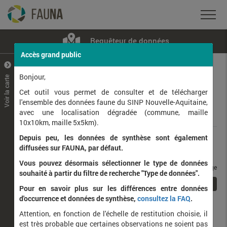
Requêteur de données
Accès grand public
+
–
Bonjour,
Voir la carte
Taxons observés
Contributeurs
Jeux de données
Cet outil vous permet de consulter et de télécharger
l'ensemble des données faune du SINP Nouvelle-Aquitaine,
avec une localisation dégradée (commune, maille
Données
10x10km, maille 5x5km).
Depuis peu, les données de synthèse sont également
Rang taxonomique :
diffusées sur FAUNA, par défaut.
Vous pouvez désormais sélectionner le type de données
taxons / page
souhaité à partir du filtre de recherche "Type de données".
1
Affichage de
1
à
1
sur
1
Pour en savoir plus sur les différences entre données
d'occurrence et données de synthèse,
consultez la FAQ
.
Nom latin
Nom vernaculaire
Attention, en fonction de l'échelle de restitution choisie, il
de
est très probable que certaines observations ne soient pas