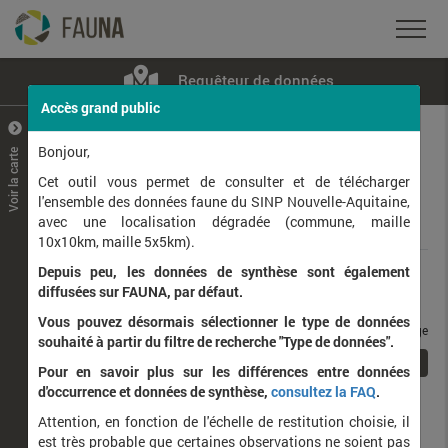
Requêteur de données
Accès grand public
+
–
Bonjour,
Voir la carte
Taxons observés
Contributeurs
Jeux de données
Cet outil vous permet de consulter et de télécharger
l'ensemble des données faune du SINP Nouvelle-Aquitaine,
avec une localisation dégradée (commune, maille
Données
10x10km, maille 5x5km).
Depuis peu, les données de synthèse sont également
Rang taxonomique :
diffusées sur FAUNA, par défaut.
Vous pouvez désormais sélectionner le type de données
taxons / page
souhaité à partir du filtre de recherche "Type de données".
1
Affichage de
1
à
1
sur
1
Pour en savoir plus sur les différences entre données
d'occurrence et données de synthèse,
consultez la FAQ
.
Nom latin
Nom vernaculaire
Attention, en fonction de l'échelle de restitution choisie, il
de
est très probable que certaines observations ne soient pas