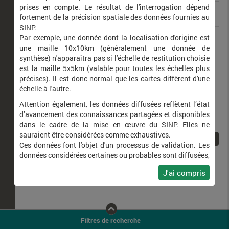
prises en compte. Le résultat de l'interrogation dépend
fortement de la précision spatiale des données fournies au
SINP.
Agapornis personatus
Inséparable masqué
Par exemple, une donnée dont la localisation d'origine est
une maille 10x10km (généralement une donnée de
synthèse) n'apparaîtra pas si l'échelle de restitution choisie
est la maille 5x5km (valable pour toutes les échelles plus
précises). Il est donc normal que les cartes diffèrent d'une
échelle à l'autre.
Attention également, les données diffusées reflètent l’état
d’avancement des connaissances partagées et disponibles
dans le cadre de la mise en œuvre du SINP. Elles ne
sauraient être considérées comme exhaustives.
1
Ces données font l'objet d'un processus de validation. Les
données considérées certaines ou probables sont diffusées,
ainsi que celles pour lesquelles la méthode n'est pas
J'ai compris
applicable.
Ne plus afficher ce message
Filtres de recherche