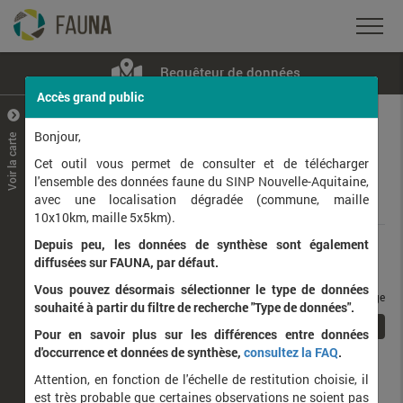
Requêteur de données
Accès grand public
+
–
Bonjour,
Voir la carte
Taxons observés
Contributeurs
Jeux de données
Cet outil vous permet de consulter et de télécharger
l'ensemble des données faune du SINP Nouvelle-Aquitaine,
avec une localisation dégradée (commune, maille
Données
10x10km, maille 5x5km).
Depuis peu, les données de synthèse sont également
Rang taxonomique :
diffusées sur FAUNA, par défaut.
Vous pouvez désormais sélectionner le type de données
taxons / page
souhaité à partir du filtre de recherche "Type de données".
1
Affichage de
1
à
1
sur
1
Pour en savoir plus sur les différences entre données
d'occurrence et données de synthèse,
consultez la FAQ
.
Nom latin
Nom vernaculaire
Attention, en fonction de l'échelle de restitution choisie, il
est très probable que certaines observations ne soient pas