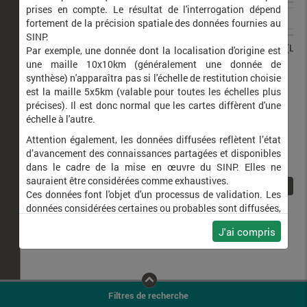
prises en compte. Le résultat de l'interrogation dépend
fortement de la précision spatiale des données fournies au
SINP.
Spialia sertorius
Hespérie des Sanguisorbes (L')
Par exemple, une donnée dont la localisation d'origine est
une maille 10x10km (généralement une donnée de
synthèse) n'apparaîtra pas si l'échelle de restitution choisie
est la maille 5x5km (valable pour toutes les échelles plus
précises). Il est donc normal que les cartes diffèrent d'une
échelle à l'autre.
Attention également, les données diffusées reflètent l’état
d’avancement des connaissances partagées et disponibles
dans le cadre de la mise en œuvre du SINP. Elles ne
sauraient être considérées comme exhaustives.
1
Ces données font l'objet d'un processus de validation. Les
données considérées certaines ou probables sont diffusées,
ainsi que celles pour lesquelles la méthode n'est pas
J'ai compris
applicable.
Ne plus afficher ce message
Filtres de recherche