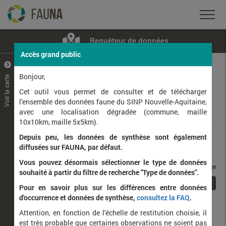
Requêteur de données
Accès grand public
+
–
Bonjour,
Voir la carte
Taxons observés
Contributeurs
Jeux de données
Cet outil vous permet de consulter et de télécharger
l'ensemble des données faune du SINP Nouvelle-Aquitaine,
avec une localisation dégradée (commune, maille
Données
10x10km, maille 5x5km).
Depuis peu, les données de synthèse sont également
Rang taxonomique :
diffusées sur FAUNA, par défaut.
Vous pouvez désormais sélectionner le type de données
taxons / page
souhaité à partir du filtre de recherche "Type de données".
1
Affichage de
1
à
1
sur
1
Pour en savoir plus sur les différences entre données
d'occurrence et données de synthèse,
consultez la FAQ
.
Nom latin
Nom vernaculaire
Attention, en fonction de l'échelle de restitution choisie, il
de
est très probable que certaines observations ne soient pas