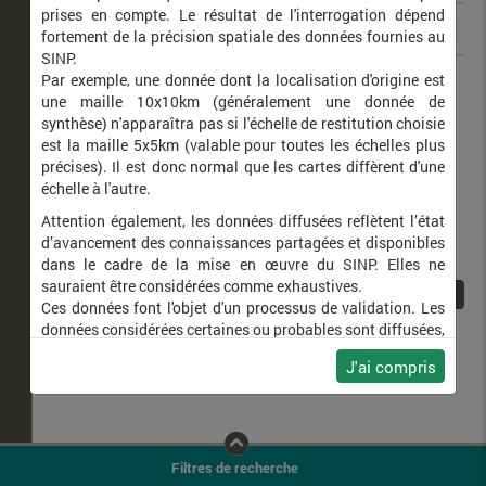
prises en compte. Le résultat de l'interrogation dépend
fortement de la précision spatiale des données fournies au
SINP.
Euclidia mi
Mi (Le)
Par exemple, une donnée dont la localisation d'origine est
une maille 10x10km (généralement une donnée de
synthèse) n'apparaîtra pas si l'échelle de restitution choisie
est la maille 5x5km (valable pour toutes les échelles plus
précises). Il est donc normal que les cartes diffèrent d'une
échelle à l'autre.
Attention également, les données diffusées reflètent l’état
d’avancement des connaissances partagées et disponibles
dans le cadre de la mise en œuvre du SINP. Elles ne
sauraient être considérées comme exhaustives.
1
Ces données font l'objet d'un processus de validation. Les
données considérées certaines ou probables sont diffusées,
ainsi que celles pour lesquelles la méthode n'est pas
J'ai compris
applicable.
Ne plus afficher ce message
Filtres de recherche