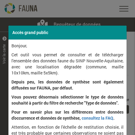
Requêteur de données
Accès grand public
+
–
Bonjour,
Voir la carte
Taxons observés
Contributeurs
Jeux de données
Cet outil vous permet de consulter et de télécharger
l'ensemble des données faune du SINP Nouvelle-Aquitaine,
avec une localisation dégradée (commune, maille
Données
10x10km, maille 5x5km).
Depuis peu, les données de synthèse sont également
Rang taxonomique :
diffusées sur FAUNA, par défaut.
Vous pouvez désormais sélectionner le type de données
taxons / page
souhaité à partir du filtre de recherche "Type de données".
1
Affichage de
1
à
1
sur
1
Pour en savoir plus sur les différences entre données
d'occurrence et données de synthèse,
consultez la FAQ
.
Nom latin
Nom vernaculaire
Attention, en fonction de l'échelle de restitution choisie, il
de
est très probable que certaines observations ne soient pas