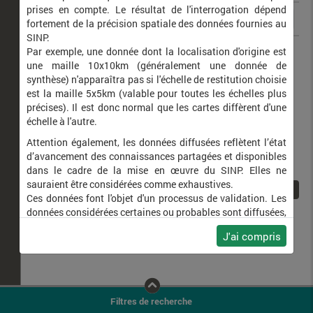
prises en compte. Le résultat de l'interrogation dépend
fortement de la précision spatiale des données fournies au
SINP.
Alopochen aegyptiaca
Ouette d'Égypte
Par exemple, une donnée dont la localisation d'origine est
une maille 10x10km (généralement une donnée de
synthèse) n'apparaîtra pas si l'échelle de restitution choisie
est la maille 5x5km (valable pour toutes les échelles plus
précises). Il est donc normal que les cartes diffèrent d'une
échelle à l'autre.
Attention également, les données diffusées reflètent l’état
d’avancement des connaissances partagées et disponibles
dans le cadre de la mise en œuvre du SINP. Elles ne
sauraient être considérées comme exhaustives.
1
Ces données font l'objet d'un processus de validation. Les
données considérées certaines ou probables sont diffusées,
ainsi que celles pour lesquelles la méthode n'est pas
J'ai compris
applicable.
Ne plus afficher ce message
Filtres de recherche