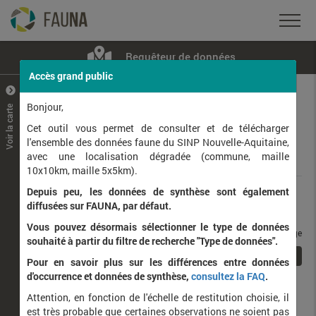
Requêteur de données
Accès grand public
+
–
Bonjour,
Voir la carte
Taxons observés
Contributeurs
Jeux de données
Cet outil vous permet de consulter et de télécharger
l'ensemble des données faune du SINP Nouvelle-Aquitaine,
avec une localisation dégradée (commune, maille
Données
10x10km, maille 5x5km).
Depuis peu, les données de synthèse sont également
Rang taxonomique :
diffusées sur FAUNA, par défaut.
Vous pouvez désormais sélectionner le type de données
taxons / page
souhaité à partir du filtre de recherche "Type de données".
1
Affichage de
1
à
1
sur
1
Pour en savoir plus sur les différences entre données
d'occurrence et données de synthèse,
consultez la FAQ
.
Nom latin
Nom vernaculaire
Attention, en fonction de l'échelle de restitution choisie, il
de
est très probable que certaines observations ne soient pas