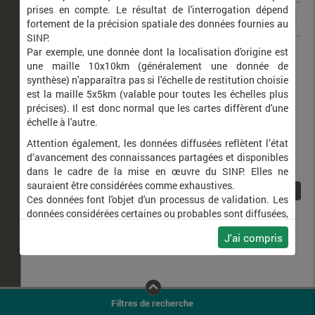
prises en compte. Le résultat de l'interrogation dépend
fortement de la précision spatiale des données fournies au
SINP.
Harmonia axyridis
Coccinelle asiatique (la)
Par exemple, une donnée dont la localisation d'origine est
une maille 10x10km (généralement une donnée de
synthèse) n'apparaîtra pas si l'échelle de restitution choisie
est la maille 5x5km (valable pour toutes les échelles plus
précises). Il est donc normal que les cartes diffèrent d'une
échelle à l'autre.
Attention également, les données diffusées reflètent l’état
d’avancement des connaissances partagées et disponibles
dans le cadre de la mise en œuvre du SINP. Elles ne
sauraient être considérées comme exhaustives.
1
Ces données font l'objet d'un processus de validation. Les
données considérées certaines ou probables sont diffusées,
ainsi que celles pour lesquelles la méthode n'est pas
J'ai compris
applicable.
Ne plus afficher ce message
Filtres de recherche