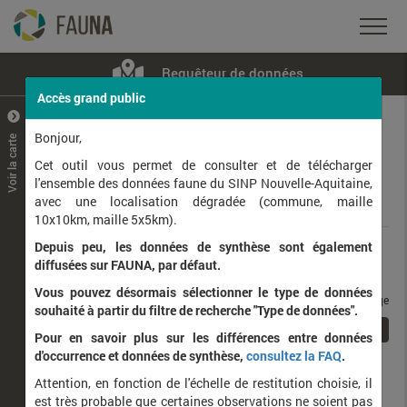
Requêteur de données
Accès grand public
+
–
Bonjour,
Voir la carte
Taxons observés
Contributeurs
Jeux de données
Cet outil vous permet de consulter et de télécharger
l'ensemble des données faune du SINP Nouvelle-Aquitaine,
avec une localisation dégradée (commune, maille
Données
10x10km, maille 5x5km).
Depuis peu, les données de synthèse sont également
Rang taxonomique :
diffusées sur FAUNA, par défaut.
Vous pouvez désormais sélectionner le type de données
taxons / page
souhaité à partir du filtre de recherche "Type de données".
1
Affichage de
1
à
1
sur
1
Pour en savoir plus sur les différences entre données
d'occurrence et données de synthèse,
consultez la FAQ
.
Nom latin
Nom vernaculaire
Attention, en fonction de l'échelle de restitution choisie, il
de
est très probable que certaines observations ne soient pas