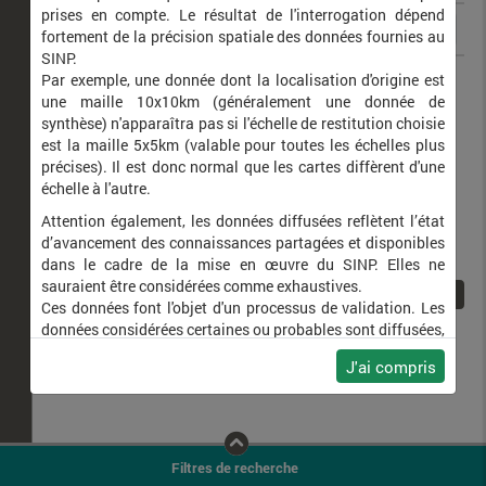
prises en compte. Le résultat de l'interrogation dépend
fortement de la précision spatiale des données fournies au
SINP.
Corvus corax
Grand corbeau
Par exemple, une donnée dont la localisation d'origine est
une maille 10x10km (généralement une donnée de
synthèse) n'apparaîtra pas si l'échelle de restitution choisie
est la maille 5x5km (valable pour toutes les échelles plus
précises). Il est donc normal que les cartes diffèrent d'une
échelle à l'autre.
Attention également, les données diffusées reflètent l’état
d’avancement des connaissances partagées et disponibles
dans le cadre de la mise en œuvre du SINP. Elles ne
sauraient être considérées comme exhaustives.
1
Ces données font l'objet d'un processus de validation. Les
données considérées certaines ou probables sont diffusées,
ainsi que celles pour lesquelles la méthode n'est pas
J'ai compris
applicable.
Ne plus afficher ce message
Filtres de recherche