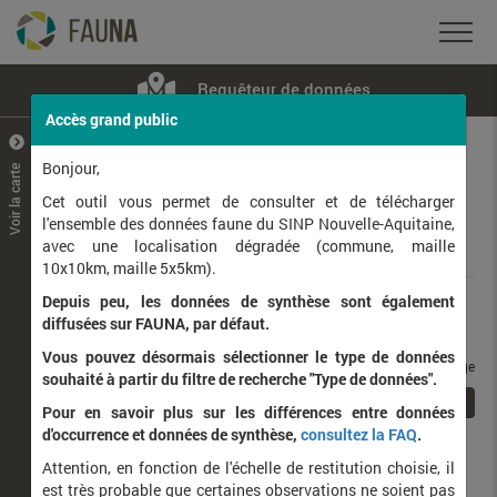
Requêteur de données
Accès grand public
+
–
Bonjour,
Voir la carte
Taxons observés
Contributeurs
Jeux de données
Cet outil vous permet de consulter et de télécharger
l'ensemble des données faune du SINP Nouvelle-Aquitaine,
avec une localisation dégradée (commune, maille
Données
10x10km, maille 5x5km).
Depuis peu, les données de synthèse sont également
Rang taxonomique :
diffusées sur FAUNA, par défaut.
Vous pouvez désormais sélectionner le type de données
taxons / page
souhaité à partir du filtre de recherche "Type de données".
1
Affichage de
1
à
1
sur
1
Pour en savoir plus sur les différences entre données
d'occurrence et données de synthèse,
consultez la FAQ
.
Nom latin
Nom vernaculaire
Attention, en fonction de l'échelle de restitution choisie, il
d
est très probable que certaines observations ne soient pas