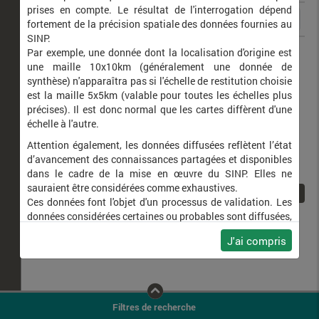
prises en compte. Le résultat de l'interrogation dépend
fortement de la précision spatiale des données fournies au
SINP.
Calotriton asper
Calotriton des Pyrénées (Le)
Par exemple, une donnée dont la localisation d'origine est
une maille 10x10km (généralement une donnée de
synthèse) n'apparaîtra pas si l'échelle de restitution choisie
est la maille 5x5km (valable pour toutes les échelles plus
précises). Il est donc normal que les cartes diffèrent d'une
échelle à l'autre.
Attention également, les données diffusées reflètent l’état
d’avancement des connaissances partagées et disponibles
dans le cadre de la mise en œuvre du SINP. Elles ne
sauraient être considérées comme exhaustives.
1
Ces données font l'objet d'un processus de validation. Les
données considérées certaines ou probables sont diffusées,
ainsi que celles pour lesquelles la méthode n'est pas
J'ai compris
applicable.
Ne plus afficher ce message
Filtres de recherche