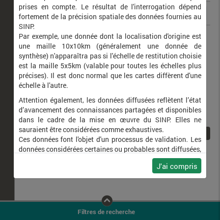
prises en compte. Le résultat de l'interrogation dépend
fortement de la précision spatiale des données fournies au
SINP.
Cottus perifretum
Bavard
Par exemple, une donnée dont la localisation d'origine est
une maille 10x10km (généralement une donnée de
synthèse) n'apparaîtra pas si l'échelle de restitution choisie
est la maille 5x5km (valable pour toutes les échelles plus
précises). Il est donc normal que les cartes diffèrent d'une
échelle à l'autre.
Attention également, les données diffusées reflètent l’état
d’avancement des connaissances partagées et disponibles
dans le cadre de la mise en œuvre du SINP. Elles ne
sauraient être considérées comme exhaustives.
1
Ces données font l'objet d'un processus de validation. Les
données considérées certaines ou probables sont diffusées,
ainsi que celles pour lesquelles la méthode n'est pas
J'ai compris
applicable.
Ne plus afficher ce message
Filtres de recherche