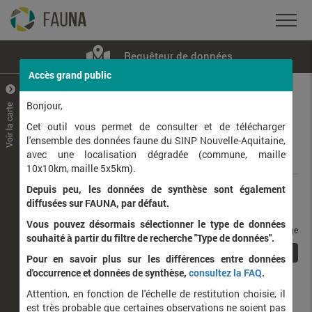
Requêteur de données
Accès grand public
+
–
Bonjour,
Voir la carte
Taxons observés
Contributeurs
Jeux de données
Cet outil vous permet de consulter et de télécharger
l'ensemble des données faune du SINP Nouvelle-Aquitaine,
avec une localisation dégradée (commune, maille
Données
10x10km, maille 5x5km).
Depuis peu, les données de synthèse sont également
Rang taxonomique :
diffusées sur FAUNA, par défaut.
Vous pouvez désormais sélectionner le type de données
taxons / page
souhaité à partir du filtre de recherche "Type de données".
1
Affichage de
1
à
1
sur
1
Pour en savoir plus sur les différences entre données
d'occurrence et données de synthèse,
consultez la FAQ
.
Nom latin
Nom vernaculaire
Attention, en fonction de l'échelle de restitution choisie, il
de
est très probable que certaines observations ne soient pas