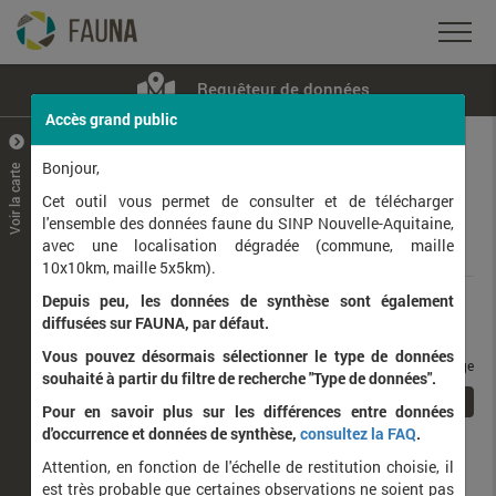
Requêteur de données
Accès grand public
+
–
Bonjour,
Voir la carte
Taxons observés
Contributeurs
Jeux de données
Cet outil vous permet de consulter et de télécharger
l'ensemble des données faune du SINP Nouvelle-Aquitaine,
avec une localisation dégradée (commune, maille
Données
10x10km, maille 5x5km).
Depuis peu, les données de synthèse sont également
Rang taxonomique :
diffusées sur FAUNA, par défaut.
Vous pouvez désormais sélectionner le type de données
taxons / page
souhaité à partir du filtre de recherche "Type de données".
1
Affichage de
1
à
1
sur
1
Pour en savoir plus sur les différences entre données
d'occurrence et données de synthèse,
consultez la FAQ
.
Nom latin
Nom vernaculaire
Attention, en fonction de l'échelle de restitution choisie, il
de
est très probable que certaines observations ne soient pas