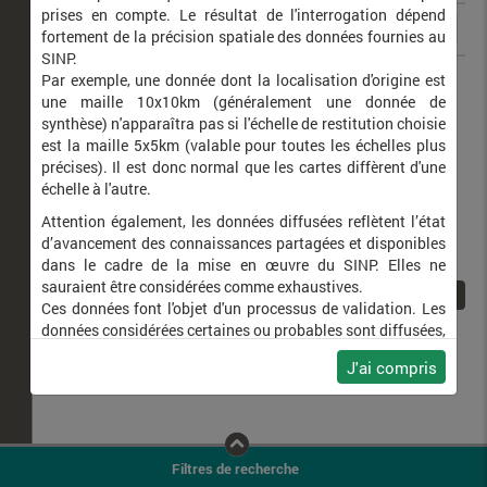
prises en compte. Le résultat de l'interrogation dépend
fortement de la précision spatiale des données fournies au
SINP.
Dendrocopos leucotos
Pic à dos blanc
Par exemple, une donnée dont la localisation d'origine est
une maille 10x10km (généralement une donnée de
synthèse) n'apparaîtra pas si l'échelle de restitution choisie
est la maille 5x5km (valable pour toutes les échelles plus
précises). Il est donc normal que les cartes diffèrent d'une
échelle à l'autre.
Attention également, les données diffusées reflètent l’état
d’avancement des connaissances partagées et disponibles
dans le cadre de la mise en œuvre du SINP. Elles ne
sauraient être considérées comme exhaustives.
1
Ces données font l'objet d'un processus de validation. Les
données considérées certaines ou probables sont diffusées,
ainsi que celles pour lesquelles la méthode n'est pas
J'ai compris
applicable.
Ne plus afficher ce message
Filtres de recherche