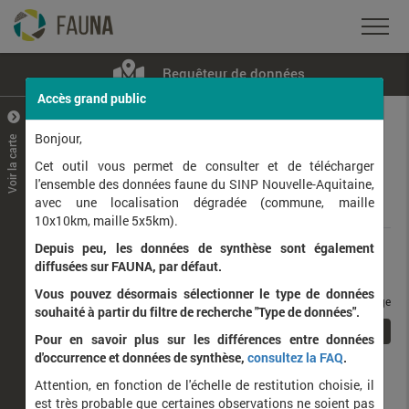
Requêteur de données
Accès grand public
+
–
Bonjour,
Voir la carte
Taxons observés
Contributeurs
Jeux de données
Cet outil vous permet de consulter et de télécharger
l'ensemble des données faune du SINP Nouvelle-Aquitaine,
avec une localisation dégradée (commune, maille
Données
10x10km, maille 5x5km).
Depuis peu, les données de synthèse sont également
Rang taxonomique :
diffusées sur FAUNA, par défaut.
Vous pouvez désormais sélectionner le type de données
taxons / page
souhaité à partir du filtre de recherche "Type de données".
1
Affichage de
1
à
1
sur
1
Pour en savoir plus sur les différences entre données
d'occurrence et données de synthèse,
consultez la FAQ
.
Nom latin
Nom vernaculaire
Attention, en fonction de l'échelle de restitution choisie, il
de
est très probable que certaines observations ne soient pas