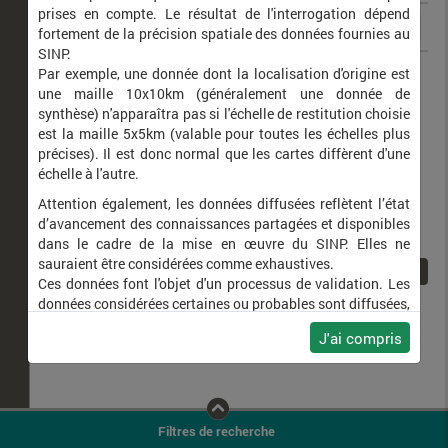
prises en compte. Le résultat de l'interrogation dépend
fortement de la précision spatiale des données fournies au
SINP.
Merops apiaster
Guêpier d'Europe
Par exemple, une donnée dont la localisation d'origine est
une maille 10x10km (généralement une donnée de
synthèse) n'apparaîtra pas si l'échelle de restitution choisie
est la maille 5x5km (valable pour toutes les échelles plus
précises). Il est donc normal que les cartes diffèrent d'une
échelle à l'autre.
Attention également, les données diffusées reflètent l’état
d’avancement des connaissances partagées et disponibles
dans le cadre de la mise en œuvre du SINP. Elles ne
sauraient être considérées comme exhaustives.
1
Ces données font l'objet d'un processus de validation. Les
données considérées certaines ou probables sont diffusées,
ainsi que celles pour lesquelles la méthode n'est pas
J'ai compris
applicable.
Ne plus afficher ce message
Filtres de recherche