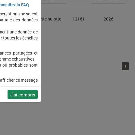
onsultez la FAQ
.
bservations ne soient
aluco
Chouette hulotte
12161
2026
patiale des données
ement une donnée de
r toutes les échelles
sances partagées et
 comme exhaustives.
s ou probables sont
1
 afficher ce message
J'ai compris