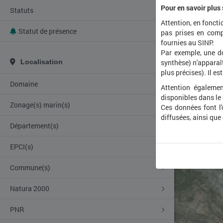
Pour en savoir plus
Statuts
Attention, en foncti
Statut de présence
pas prises en comp
fournies au SINP.
Par exemple, une d
Localisation
synthèse) n'apparaît
plus précises). Il es
Domaine
Attention égalemen
disponibles dans le
Zonage(s) marin(s)
Ces données font l
diffusées, ainsi que
Département(s)
EPCI(s)
Commune(s)
Natura 2000
PNR