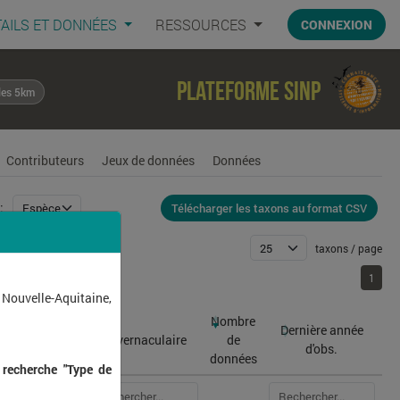
AILS ET DONNÉES
RESSOURCES
CONNEXION
Plateforme SINP
les 5km
Contributeurs
Jeux de données
Données
Télécharger les taxons au format CSV
:
taxons / page
1
1
 Nouvelle-Aquitaine,
Nombre
Dernière année
atin
Nom vernaculaire
de
d'obs.
données
 recherche "Type de