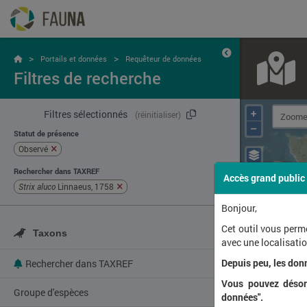
>
>
Portails et données
Requêteur de données
Filtres de recherche
+
Filtres sélectionnés
(réinitialiser)
–
Statut de présence
Observé
Rechercher dans TAXREF
Accès grand public
Strix aluco
Linnaeus, 1758
Bonjour,
Cet outil vous perm
Taxons
avec une localisat
Depuis peu, les don
Rechercher dans TAXREF
Vous pouvez désorm
Groupe d'espèces
données".