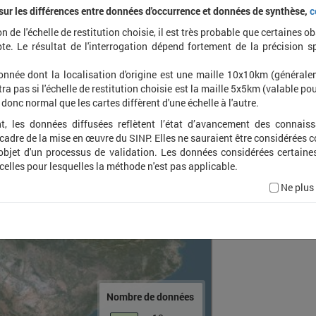
 sur les différences entre données d'occurrence et données de synthèse,
c
on de l'échelle de restitution choisie, il est très probable que certaines o
Strix 
te. Le résultat de l'interrogation dépend fortement de la précision s
onnée dont la localisation d'origine est une maille 10x10km (général
ra pas si l'échelle de restitution choisie est la maille 5x5km (valable pou
t donc normal que les cartes diffèrent d'une échelle à l'autre.
t, les données diffusées reflètent l’état d’avancement des connais
 cadre de la mise en œuvre du SINP. Elles ne sauraient être considérées
'objet d'un processus de validation. Les données considérées certaine
 celles pour lesquelles la méthode n'est pas applicable.
Ne plus
Nombre de données