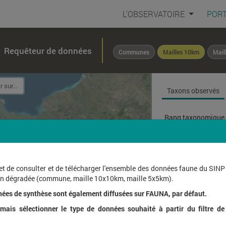
L'OBSERVATOIRE
PORT
Requêteur de données
Communes
Mailles 10km
Mail
Taxons observés
Rang taxonomique 
Affichage de
1
à
1
sur
et de consulter et de télécharger l'ensemble des données faune du SINP
ion dégradée (commune, maille 10x10km, maille 5x5km).
Nom l
nées de synthèse sont également diffusées sur FAUNA, par défaut.
ais sélectionner le type de données souhaité à partir du filtre de