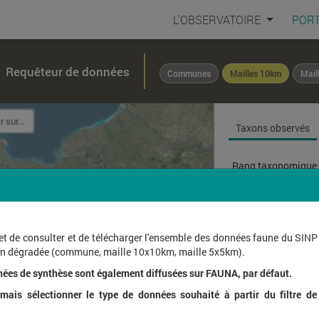
L'OBSERVATOIRE
PORT
Requêteur de données
Communes
Mailles 10km
Mail
Taxons observés
Rang taxonomique 
Affichage de
1
à
1
sur
et de consulter et de télécharger l'ensemble des données faune du SINP
ion dégradée (commune, maille 10x10km, maille 5x5km).
Nom l
nées de synthèse sont également diffusées sur FAUNA, par défaut.
ais sélectionner le type de données souhaité à partir du filtre de