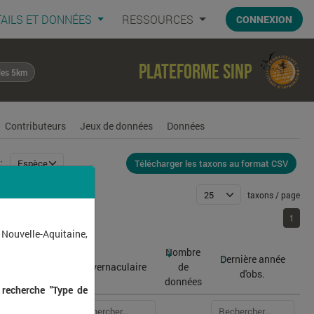
AILS ET DONNÉES
RESSOURCES
CONNEXION
Plateforme SINP
les 5km
Contributeurs
Jeux de données
Données
Télécharger les taxons au format CSV
:
taxons / page
1
1
 Nouvelle-Aquitaine,
Nombre
Dernière année
atin
Nom vernaculaire
de
d'obs.
données
 recherche "Type de