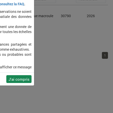
onsultez la FAQ
.
bservations ne soient
 atra
Foulque macroule
30790
2026
patiale des données
ement une donnée de
r toutes les échelles
sances partagées et
 comme exhaustives.
s ou probables sont
1
 afficher ce message
J'ai compris