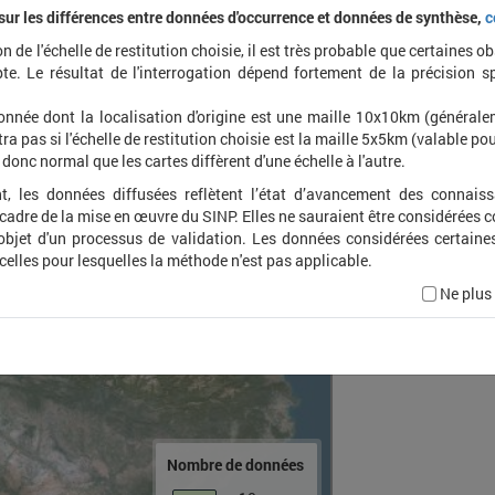
 sur les différences entre données d'occurrence et données de synthèse,
c
on de l'échelle de restitution choisie, il est très probable que certaines o
Fulica
te. Le résultat de l'interrogation dépend fortement de la précision s
onnée dont la localisation d'origine est une maille 10x10km (général
ra pas si l'échelle de restitution choisie est la maille 5x5km (valable pou
t donc normal que les cartes diffèrent d'une échelle à l'autre.
t, les données diffusées reflètent l’état d’avancement des connais
 cadre de la mise en œuvre du SINP. Elles ne sauraient être considérées
'objet d'un processus de validation. Les données considérées certaine
 celles pour lesquelles la méthode n'est pas applicable.
Ne plus
Nombre de données