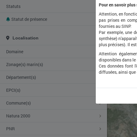
Pour en savoir plus
Statuts
Attention, en foncti
Statut de présence
pas prises en comp
fournies au SINP.
Par exemple, une d
Localisation
synthèse) n'apparaît
plus précises). Il es
Domaine
Attention égalemen
disponibles dans le
Zonage(s) marin(s)
Ces données font l
diffusées, ainsi que
Département(s)
EPCI(s)
Commune(s)
Natura 2000
PNR