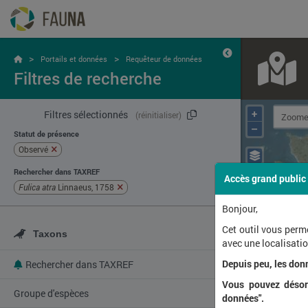
>
>
Portails et données
Requêteur de données
Filtres de recherche
+
Filtres sélectionnés
(réinitialiser)
–
Statut de présence
Observé
Rechercher dans TAXREF
Accès grand public
Fulica atra
Linnaeus, 1758
Bonjour,
Cet outil vous perm
Taxons
avec une localisat
Depuis peu, les don
Rechercher dans TAXREF
Vous pouvez désorm
Groupe d'espèces
données".