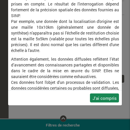
prises en compte. Le résultat de l'interrogation dépend
fortement de la précision spatiale des données fournies au
SINP.
Elanus caeruleus
Élanion blanc
Par exemple, une donnée dont la localisation d'origine est
une maille 10x10km (généralement une donnée de
synthèse) n'apparaîtra pas si l'échelle de restitution choisie
est la maille 5x5km (valable pour toutes les échelles plus
précises). Il est donc normal que les cartes diffèrent d'une
échelle à l'autre.
Attention également, les données diffusées reflètent l’état
d’avancement des connaissances partagées et disponibles
dans le cadre de la mise en œuvre du SINP. Elles ne
sauraient être considérées comme exhaustives.
1
Ces données font l'objet d'un processus de validation. Les
données considérées certaines ou probables sont diffusées,
ainsi que celles pour lesquelles la méthode n'est pas
J'ai compris
applicable.
Ne plus afficher ce message
Filtres de recherche