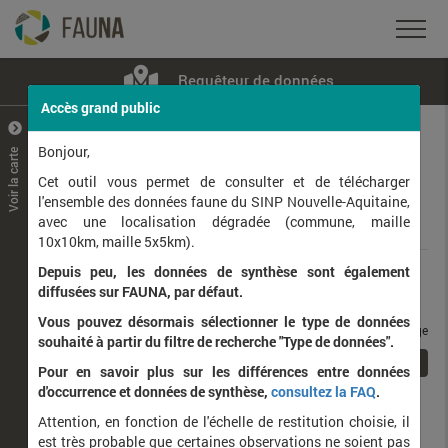
Requêteur de données
Accès grand public
+
–
Bonjour,
Voir la carte
Taxons observés
Contributeurs
Jeux de données
Cet outil vous permet de consulter et de télécharger
l'ensemble des données faune du SINP Nouvelle-Aquitaine,
avec une localisation dégradée (commune, maille
Données
10x10km, maille 5x5km).
Depuis peu, les données de synthèse sont également
Rang taxonomique :
diffusées sur FAUNA, par défaut.
Vous pouvez désormais sélectionner le type de données
taxons / page
souhaité à partir du filtre de recherche "Type de données".
1
Affichage de
1
à
1
sur
1
Pour en savoir plus sur les différences entre données
d'occurrence et données de synthèse,
consultez la FAQ
.
Nom latin
Nom vernaculaire
Attention, en fonction de l'échelle de restitution choisie, il
de
est très probable que certaines observations ne soient pas