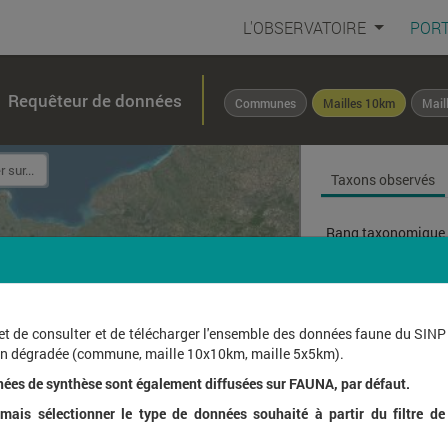
L'OBSERVATOIRE
PORT
Requêteur de données
Communes
Mailles 10km
Mail
Taxons observés
Rang taxonomique 
Affichage de
1
à
1
sur
et de consulter et de télécharger l'ensemble des données faune du SINP
ion dégradée (commune, maille 10x10km, maille 5x5km).
Nom l
nées de synthèse sont également diffusées sur FAUNA, par défaut.
ais sélectionner le type de données souhaité à partir du filtre de