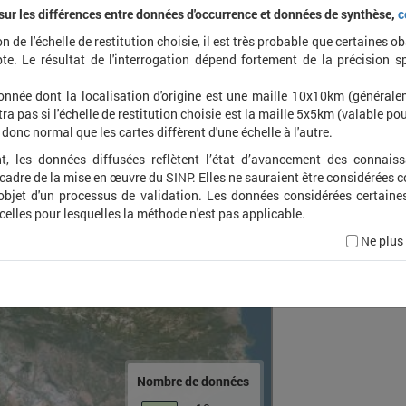
 sur les différences entre données d'occurrence et données de synthèse,
c
on de l'échelle de restitution choisie, il est très probable que certaines o
Lymno
te. Le résultat de l'interrogation dépend fortement de la précision s
minim
onnée dont la localisation d'origine est une maille 10x10km (général
ra pas si l'échelle de restitution choisie est la maille 5x5km (valable pou
t donc normal que les cartes diffèrent d'une échelle à l'autre.
t, les données diffusées reflètent l’état d’avancement des connais
 cadre de la mise en œuvre du SINP. Elles ne sauraient être considérées
'objet d'un processus de validation. Les données considérées certaine
 celles pour lesquelles la méthode n'est pas applicable.
Ne plus
Nombre de données