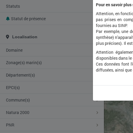
Pour en savoir plus
Statuts
Attention, en foncti
Statut de présence
pas prises en comp
fournies au SINP.
Par exemple, une d
Localisation
synthèse) n'apparaît
plus précises). Il es
Domaine
Attention égalemen
disponibles dans le
Zonage(s) marin(s)
Ces données font l
diffusées, ainsi que
Département(s)
EPCI(s)
Commune(s)
Natura 2000
PNR