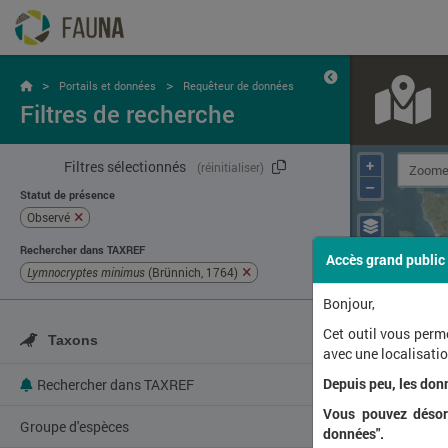
>
>
Portails et données
Requêteur de données
Filtres de recherche
+
Filtres sélectionnés
(réinitialiser)
–
Statut de présence
Observé
Rechercher dans TAXREF
Accès grand public
Lymnocryptes minimus
(Brünnich, 1764)
Bonjour,
Cet outil vous perm
Taxons
avec une localisat
Depuis peu, les don
Rechercher dans TAXREF
Vous pouvez désorm
Groupe d'espèces
données".