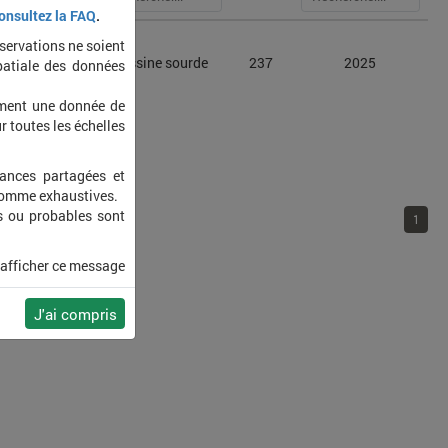
onsultez la FAQ
.
bservations ne soient
cryptes
Bécassine sourde
237
2025
patiale des données
us
ement une donnée de
r toutes les échelles
sances partagées et
 comme exhaustives.
s ou probables sont
1
 afficher ce message
J'ai compris