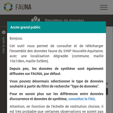
Requêteur de données
Accès grand public
+
–
Bonjour,
Voir la carte
Taxons observés
Contributeurs
Jeux de données
Cet outil vous permet de consulter et de télécharger
l'ensemble des données faune du SINP Nouvelle-Aquitaine,
avec une localisation dégradée (commune, maille
Données
10x10km, maille 5x5km).
Depuis peu, les données de synthèse sont également
Rang taxonomique :
diffusées sur FAUNA, par défaut.
Vous pouvez désormais sélectionner le type de données
taxons / page
souhaité à partir du filtre de recherche "Type de données".
1
Affichage de
1
à
1
sur
1
Pour en savoir plus sur les différences entre données
d'occurrence et données de synthèse,
consultez la FAQ
.
Nom latin
Nom vernaculaire
Attention, en fonction de l'échelle de restitution choisie, il
de
est très probable que certaines observations ne soient pas