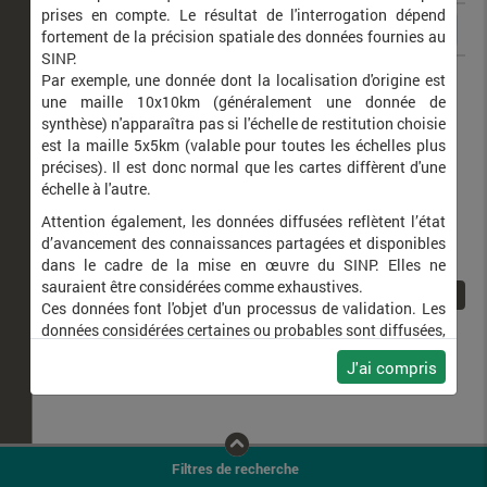
prises en compte. Le résultat de l'interrogation dépend
fortement de la précision spatiale des données fournies au
SINP.
Egretta garzetta
Aigrette garzette
Par exemple, une donnée dont la localisation d'origine est
une maille 10x10km (généralement une donnée de
synthèse) n'apparaîtra pas si l'échelle de restitution choisie
est la maille 5x5km (valable pour toutes les échelles plus
précises). Il est donc normal que les cartes diffèrent d'une
échelle à l'autre.
Attention également, les données diffusées reflètent l’état
d’avancement des connaissances partagées et disponibles
dans le cadre de la mise en œuvre du SINP. Elles ne
sauraient être considérées comme exhaustives.
1
Ces données font l'objet d'un processus de validation. Les
données considérées certaines ou probables sont diffusées,
ainsi que celles pour lesquelles la méthode n'est pas
J'ai compris
applicable.
Ne plus afficher ce message
Filtres de recherche