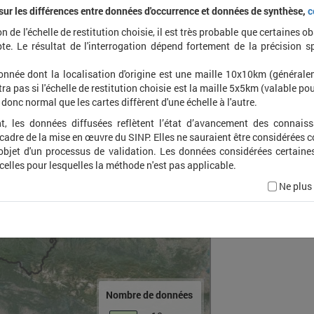
 sur les différences entre données d'occurrence et données de synthèse,
c
on de l'échelle de restitution choisie, il est très probable que certaines o
Agroch
te. Le résultat de l'interrogation dépend fortement de la précision s
onnée dont la localisation d'origine est une maille 10x10km (général
ra pas si l'échelle de restitution choisie est la maille 5x5km (valable pou
t donc normal que les cartes diffèrent d'une échelle à l'autre.
t, les données diffusées reflètent l’état d’avancement des connais
 cadre de la mise en œuvre du SINP. Elles ne sauraient être considérées
'objet d'un processus de validation. Les données considérées certaine
 celles pour lesquelles la méthode n'est pas applicable.
Ne plus
Nombre de données