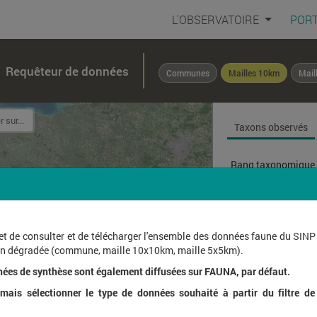
L'OBSERVATOIRE
PORT
Requêteur de données
Communes
Mailles 10km
Mail
Taxons observés
Rang taxonomique 
Affichage de
1
à
1
sur
et de consulter et de télécharger l'ensemble des données faune du SINP
ion dégradée (commune, maille 10x10km, maille 5x5km).
Nom l
nées de synthèse sont également diffusées sur FAUNA, par défaut.
ais sélectionner le type de données souhaité à partir du filtre de