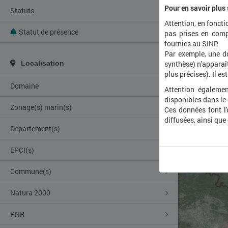
Pour en savoir plus
Statuts
Attention, en foncti
Statut de présence
pas prises en comp
fournies au SINP.
Par exemple, une d
Localisation
synthèse) n'apparaît
plus précises). Il es
Domaine
Attention égalemen
disponibles dans le
Zonage(s) marin(s)
Ces données font l
diffusées, ainsi que
Département(s)
EPCI(s)
Commune(s)
Natura 2000
PNR