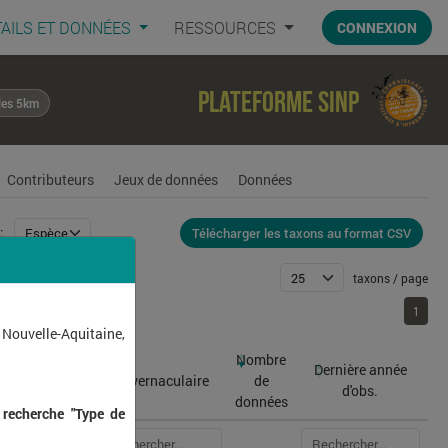
AILS ET DONNÉES
RESSOURCES
CONNEXION
Plateforme SINP
les 5km
Contributeurs
Jeux de données
Données
Télécharger les taxons au format CSV
:
taxons / page
1
1
 Nouvelle-Aquitaine,
Nombre
Dernière année
atin
Nom vernaculaire
de
d'obs.
données
 recherche "Type de