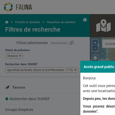
>
>
Portails et données
Requêteur de données
Filtres de recherche
+
Filtres sélectionnés
(réinitialiser)
–
Statut de présence
Observé
Rechercher dans TAXREF
Accès grand public
Agrochola lychnidis
(Denis & Schiffermüller, 1775)
Bonjour,
Cet outil vous perm
Taxons
avec une localisat
Depuis peu, les don
Rechercher dans TAXREF
Vous pouvez désorm
Groupe d'espèces
données".