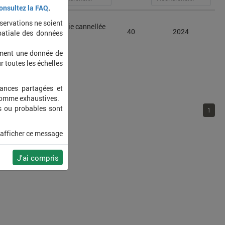
onsultez la FAQ
.
bservations ne soient
Xanthie cannellée
ola lychnidis
40
2024
patiale des données
(La)
ement une donnée de
r toutes les échelles
sances partagées et
 comme exhaustives.
s ou probables sont
1
 afficher ce message
J'ai compris