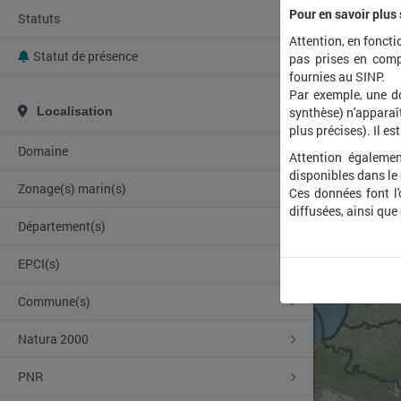
Pour en savoir plus
Statuts
Attention, en foncti
Statut de présence
pas prises en comp
fournies au SINP.
Par exemple, une d
Localisation
synthèse) n'apparaît
plus précises). Il es
Domaine
Attention égalemen
disponibles dans le
Zonage(s) marin(s)
Ces données font l
diffusées, ainsi que
Département(s)
EPCI(s)
Commune(s)
Natura 2000
PNR