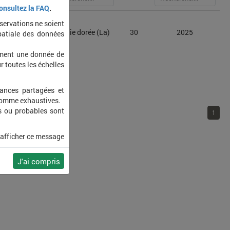
onsultez la FAQ
.
bservations ne soient
ea aurago
Xanthie dorée (La)
30
2025
patiale des données
ement une donnée de
r toutes les échelles
sances partagées et
 comme exhaustives.
s ou probables sont
1
 afficher ce message
J'ai compris