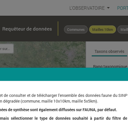
L'OBSERVATOIRE
PORT
Requêteur de données
Communes
Mailles 10km
Mail
Taxons observés
Rang taxonomique 
Affichage de
1
à
1
sur
et de consulter et de télécharger l'ensemble des données faune du SINP
ion dégradée (commune, maille 10x10km, maille 5x5km).
Nom l
nées de synthèse sont également diffusées sur FAUNA, par défaut.
ais sélectionner le type de données souhaité à partir du filtre de