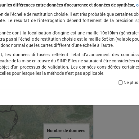
 sur les différences entre données d'occurrence et données de synthèse,
c
on de l'échelle de restitution choisie, il est très probable que certaines o
Tiliac
te. Le résultat de l'interrogation dépend fortement de la précision s
onnée dont la localisation d'origine est une maille 10x10km (général
ra pas si l'échelle de restitution choisie est la maille 5x5km (valable pou
t donc normal que les cartes diffèrent d'une échelle à l'autre.
t, les données diffusées reflètent l’état d’avancement des connais
 cadre de la mise en œuvre du SINP. Elles ne sauraient être considérées
'objet d'un processus de validation. Les données considérées certaine
 celles pour lesquelles la méthode n'est pas applicable.
Ne plus
Nombre de données