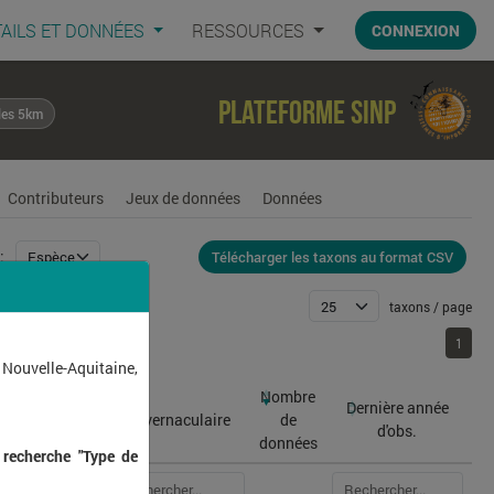
AILS ET DONNÉES
RESSOURCES
CONNEXION
Plateforme SINP
les 5km
Contributeurs
Jeux de données
Données
Télécharger les taxons au format CSV
:
taxons / page
1
1
 Nouvelle-Aquitaine,
Nombre
Dernière année
atin
Nom vernaculaire
de
d'obs.
données
 recherche "Type de