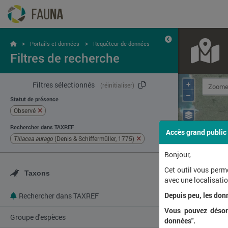
>
>
Portails et données
Requêteur de données
Filtres de recherche
+
Filtres sélectionnés
(réinitialiser)
–
Statut de présence
Observé
Rechercher dans TAXREF
Accès grand public
Tiliacea aurago
(Denis & Schiffermüller, 1775)
Bonjour,
Cet outil vous perm
Taxons
avec une localisat
Depuis peu, les don
Rechercher dans TAXREF
Vous pouvez désorm
Groupe d'espèces
données".