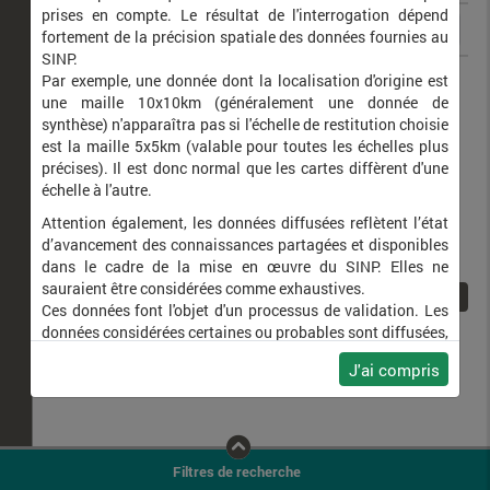
prises en compte. Le résultat de l'interrogation dépend
fortement de la précision spatiale des données fournies au
SINP.
Orthosia miniosa
Orthosie rougeoyante (L')
Par exemple, une donnée dont la localisation d'origine est
une maille 10x10km (généralement une donnée de
synthèse) n'apparaîtra pas si l'échelle de restitution choisie
est la maille 5x5km (valable pour toutes les échelles plus
précises). Il est donc normal que les cartes diffèrent d'une
échelle à l'autre.
Attention également, les données diffusées reflètent l’état
d’avancement des connaissances partagées et disponibles
dans le cadre de la mise en œuvre du SINP. Elles ne
sauraient être considérées comme exhaustives.
1
Ces données font l'objet d'un processus de validation. Les
données considérées certaines ou probables sont diffusées,
ainsi que celles pour lesquelles la méthode n'est pas
J'ai compris
applicable.
Ne plus afficher ce message
Filtres de recherche