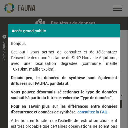
Requêteur de données
Accès grand public
+
–
Bonjour,
Voir la carte
Taxons observés
Contributeurs
Jeux de données
Cet outil vous permet de consulter et de télécharger
l'ensemble des données faune du SINP Nouvelle-Aquitaine,
avec une localisation dégradée (commune, maille
Données
10x10km, maille 5x5km).
Depuis peu, les données de synthèse sont également
Rang taxonomique :
diffusées sur FAUNA, par défaut.
Vous pouvez désormais sélectionner le type de données
taxons / page
souhaité à partir du filtre de recherche "Type de données".
1
Affichage de
1
à
1
sur
1
Pour en savoir plus sur les différences entre données
d'occurrence et données de synthèse,
consultez la FAQ
.
Nom latin
Nom vernaculaire
Attention, en fonction de l'échelle de restitution choisie, il
de
est très probable que certaines observations ne soient pas