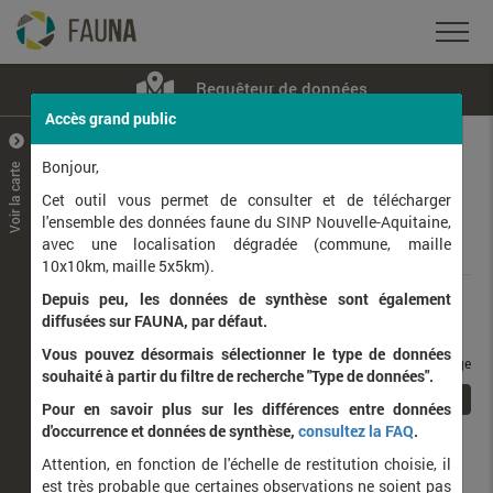
Requêteur de données
Accès grand public
+
–
Bonjour,
Voir la carte
Taxons observés
Contributeurs
Jeux de données
Cet outil vous permet de consulter et de télécharger
l'ensemble des données faune du SINP Nouvelle-Aquitaine,
avec une localisation dégradée (commune, maille
Données
10x10km, maille 5x5km).
Depuis peu, les données de synthèse sont également
Rang taxonomique :
diffusées sur FAUNA, par défaut.
Vous pouvez désormais sélectionner le type de données
taxons / page
souhaité à partir du filtre de recherche "Type de données".
1
Affichage de
1
à
1
sur
1
Pour en savoir plus sur les différences entre données
d'occurrence et données de synthèse,
consultez la FAQ
.
Nom latin
Nom vernaculaire
Attention, en fonction de l'échelle de restitution choisie, il
de
est très probable que certaines observations ne soient pas