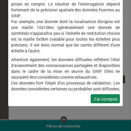
prises en compte. Le résultat de l'interrogation dépend
fortement de la précision spatiale des données fournies au
SINP.
Mesapamea secalis
Hiéroglyphe (L')
Par exemple, une donnée dont la localisation d'origine est
une maille 10x10km (généralement une donnée de
synthèse) n'apparaîtra pas si l'échelle de restitution choisie
est la maille 5x5km (valable pour toutes les échelles plus
précises). Il est donc normal que les cartes diffèrent d'une
échelle à l'autre.
Attention également, les données diffusées reflètent l’état
d’avancement des connaissances partagées et disponibles
dans le cadre de la mise en œuvre du SINP. Elles ne
sauraient être considérées comme exhaustives.
1
Ces données font l'objet d'un processus de validation. Les
données considérées certaines ou probables sont diffusées,
ainsi que celles pour lesquelles la méthode n'est pas
J'ai compris
applicable.
Ne plus afficher ce message
Filtres de recherche